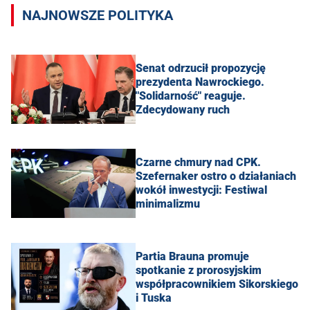
NAJNOWSZE POLITYKA
Senat odrzucił propozycję
prezydenta Nawrockiego.
"Solidarność" reaguje.
Zdecydowany ruch
Czarne chmury nad CPK.
Szefernaker ostro o działaniach
wokół inwestycji: Festiwal
minimalizmu
Partia Brauna promuje
spotkanie z prorosyjskim
współpracownikiem Sikorskiego
i Tuska