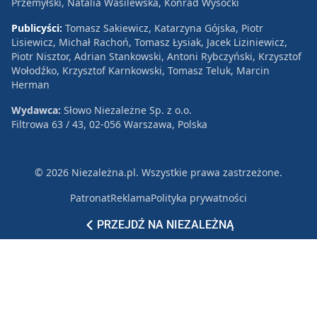
Przemyłski, Natalia Wasilewska, Konrad Wysocki
Publicyści:
Tomasz Sakiewicz, Katarzyna Gójska, Piotr
Lisiewicz, Michał Rachoń, Tomasz Łysiak, Jacek Liziniewicz,
Piotr Nisztor, Adrian Stankowski, Antoni Rybczyński, Krzysztof
Wołodźko, Krzysztof Karnkowski, Tomasz Teluk, Marcin
Herman
Wydawca:
Słowo Niezależne Sp. z o.o.
Filtrowa 63 / 43, 02-056 Warszawa, Polska
© 2026 Niezależna.pl. Wszystkie prawa zastrzeżone.
Patronat
Reklama
Polityka prywatności
PRZEJDŹ NA NIEZALEŻNĄ