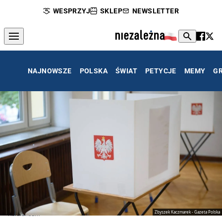
WESPRZYJ
SKLEP
NEWSLETTER
NAJNOWSZE
POLSKA
ŚWIAT
PETYCJE
MEMY
G
Zbyszek Kaczmarek - Gazeta Polska
Referendum