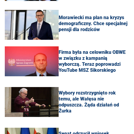
Morawiecki ma plan na kryzys
demograficzny. Chce specjalnej
pensji dla rodziców
Firma była na celowniku OBWE
w związku z kampanią
wyborczą. Teraz poprowadzi
YouTube MSZ Sikorskiego
Wybory rozstrzygnięto rok
temu, ale Wałęsa nie
odpuszcza. Żąda działań od
Żurka
Senat odrzucił wniosek