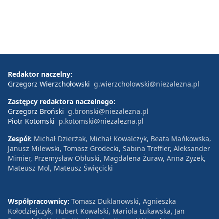
Redaktor naczelny:
Grzegorz Wierzchołowski
g.wierzcholowski@niezalezna.pl
Zastępcy redaktora naczelnego:
Grzegorz Broński
g.bronski@niezalezna.pl
Piotr Kotomski
p.kotomski@niezalezna.pl
Zespół:
Michał Dzierżak, Michał Kowalczyk, Beata Mańkowska,
Janusz Milewski, Tomasz Grodecki, Sabina Treffler, Aleksander
Mimier, Przemysław Obłuski, Magdalena Żuraw, Anna Zyzek,
Mateusz Mol, Mateusz Święcicki
Współpracownicy:
Tomasz Duklanowski, Agnieszka
Kołodziejczyk, Hubert Kowalski, Mariola Łukawska, Jan