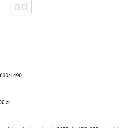
ad
g
630/1490
00 zł