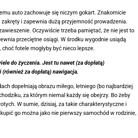
i temu auto zachowuje się niczym gokart. Znakomicie
 w zakręty i zapewnia dużą przyjemność prowadzenia.
zawieszenie. Oczywiście trzeba pamiętać, że nie jest to
ewnia przeciętne osiągi. W środku wygodnie usiądą
 choć fotele mogłyby być nieco lepsze.
ele do życzenia. Jest tu nawet (za dopłatą)
i (również za dopłatą) nawigacja.
ach dopełniają obrazu miłego, letniego (bo najbardziej
hodziku, za którym niemal każdy się obejrzy. Bo żeby
łotych. W sumie, dzisiaj, za takie charakterystyczne i
e kupić go można jako nie pierwszy samochód w rodzinie,