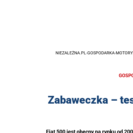
NIEZALEŻNA.PL
›
GOSPODARKA
›
MOTORY
GOSP
Zabaweczka – te
Fiat 500 jest obecny na rynku od 20