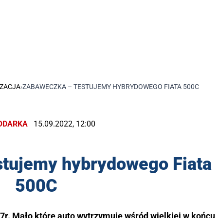
ZACJA
›
ZABAWECZKA – TESTUJEMY HYBRYDOWEGO FIATA 500C
ODARKA
15.09.2022, 12:00
stujemy hybrydowego Fiata
500C
07r. Mało które auto wytrzymuje wśród wielkiej w końcu