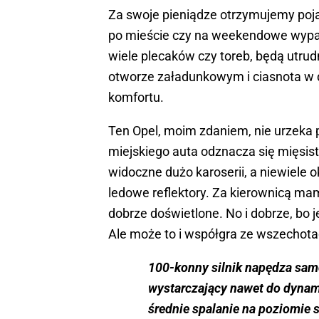
Za swoje pieniądze otrzymujemy pojazd
po mieście czy na weekendowe wypa
wiele plecaków czy toreb, będą utrud
otworze załadunkowym i ciasnota w 
komfortu.
Ten Opel, moim zdaniem, nie urzeka p
miejskiego auta odznacza się mięsistą
widoczne dużo karoserii, a niewiele
ledowe reflektory. Za kierownicą ma
dobrze doświetlone. No i dobrze, bo 
Ale może to i współgra ze wszechota
100-konny silnik napędza sam
wystarczający nawet do dynamic
średnie spalanie na poziomie s