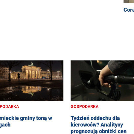
Cora
PODARKA
GOSPODARKA
mieckie gminy toną w
Tydzień oddechu dla
gach
kierowców? Analitycy
prognozują obniżki cen