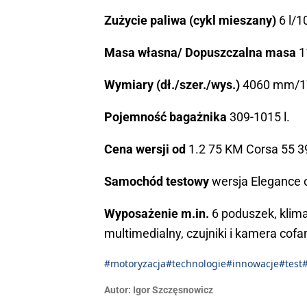
Zużycie paliwa (cykl mieszany)
6 l/
Masa własna/ Dopuszczalna masa
1
Wymiary (dł./szer./wys.)
4060 mm/1
Pojemność bagażnika
309-1015 l.
Cena wersji od
1.2 75 KM Corsa 55 3
Samochód testowy
wersja Elegance o
Wyposażenie m.in.
6 poduszek, klima
multimedialny, czujniki i kamera cofa
#motoryzacja
#technologie
#innowacje
#test
Autor:
Igor Szczęsnowicz