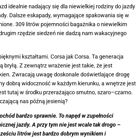
 idealnie nadający się dla niewielkiej rodziny do jazdy
dy. Dalsze eskapady, wymagające spakowania się w
nione. 309 litrów pojemności bagażnika o niewielkim
drugim rzędzie siedzeń nie dadzą nam wakacyjnego
ięknymi kształtami. Corsa jak Corsa. Ta generacja
 bryłą. Z zewnątrz wrażenie jest takie, że jest
 okien. Zwracają uwagę doskonale doświetlające drogę
my dobrą widoczność w każdym kierunku, a wnętrze jest
jest tutaj w środku przerażająco smutno, szaro–czarno.
czającą nas późną jesienią?
ochód bardzo sprawnie. To napęd w zupełności
znej jazdy. A przy tym nie jest wcale tak drogo –
ześciu litrów jest bardzo dobrym wynikiem i