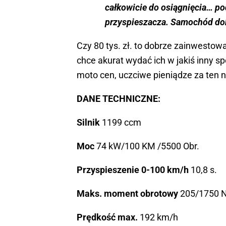
całkowicie do osiągnięcia… p
przyspieszacza. Samochód dob
Czy 80 tys. zł. to dobrze zainwestow
chce akurat wydać ich w jakiś inny s
moto cen, uczciwe pieniądze za ten 
DANE TECHNICZNE:
Silnik
1199 ccm
Moc
74 kW/100 KM /5500 Obr.
Przyspieszenie 0-100 km/h
10,8 s.
Maks. moment obrotowy
205/1750 
Prędkość max.
192 km/h