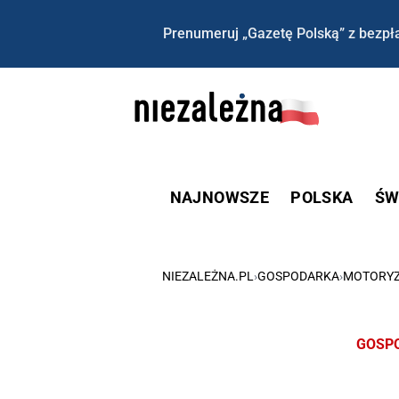
Prenumeruj „Gazetę Polską” z bezpła
NAJNOWSZE
POLSKA
ŚW
NIEZALEŻNA.PL
›
GOSPODARKA
›
MOTORY
GOSP