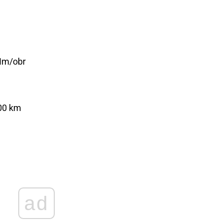
Nm/obr
100 km
ad