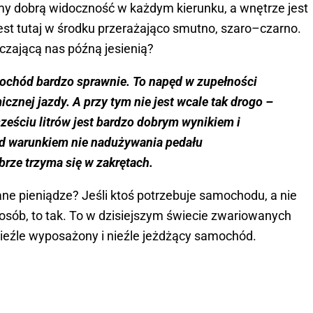
my dobrą widoczność w każdym kierunku, a wnętrze jest
jest tutaj w środku przerażająco smutno, szaro–czarno.
czającą nas późną jesienią?
ochód bardzo sprawnie. To napęd w zupełności
znej jazdy. A przy tym nie jest wcale tak drogo –
ześciu litrów jest bardzo dobrym wynikiem i
od warunkiem nie nadużywania pedału
rze trzyma się w zakrętach.
ane pieniądze? Jeśli ktoś potrzebuje samochodu, a nie
posób, to tak. To w dzisiejszym świecie zwariowanych
nieźle wyposażony i nieźle jeżdżący samochód.