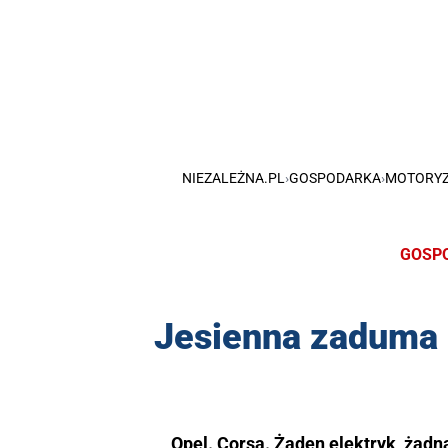
NIEZALEŻNA.PL
›
GOSPODARKA
›
MOTORY
GOSP
Jesienna zaduma 
Opel. Corsa. Żaden elektryk, żadn