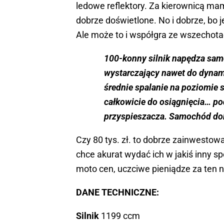
ledowe reflektory. Za kierownicą ma
dobrze doświetlone. No i dobrze, bo 
Ale może to i współgra ze wszechota
100-konny silnik napędza sam
wystarczający nawet do dynamic
średnie spalanie na poziomie s
całkowicie do osiągnięcia… p
przyspieszacza. Samochód dob
Czy 80 tys. zł. to dobrze zainwestow
chce akurat wydać ich w jakiś inny s
moto cen, uczciwe pieniądze za ten 
DANE TECHNICZNE:
Silnik
1199 ccm