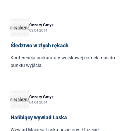
na początkowym etapie śledztwa smoleńskiego
dopuściła się
Cezary Gmyz
08.04.2014
Śledztwo w złych rękach
Konferencja prokuratury wojskowej cofnęła nas do
punktu wyjścia.
Cezary Gmyz
04.04.2014
Hańbiący wywiad Laska
Wywiad Macieja Laska udzielony „Gazecie