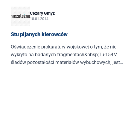
Cezary Gmyz
18.01.2014
Stu pijanych kierowców
Oświadczenie prokuratury wojskowej o tym, że nie
wykryto na badanych fragmentach&nbsp;Tu-154M
śladów pozostałości materiałów wybuchowych, jest
kuriozalne. Po pierwsze podano w nim, że