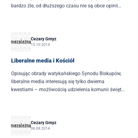
bardzo źle, od dłuższego czasu nie są obce opinii
publicznej.
Cezary Gmyz
15.10.2014
Liberalne media i Kościół
Opisując obrady watykańskiego Synodu Biskupów,
liberalne media interesują się tylko dwiema
kwestiami – możliwością udzielenia komunii świętej
osobom rozwiedzionym i stosunkiem Kościoła do
osób homosek
Cezary Gmyz
06.08.2014