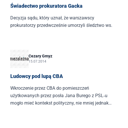
Świadectwo prokuratora Gacka
Decyzja sądu, który uznał, że warszawscy
prokuratorzy przedwcześnie umorzyli śledztwo ws.
Cezary Gmyz
15.07.2014
Ludowcy pod lupą CBA
Wkroczenie przez CBA do pomieszczeń
użytkowanych przez posła Jana Burego z PSL‑u
mogło mieć kontekst polityczny, nie mniej jednak
operacja „Transza”, w której ramach dokonano tych
przeszukań,