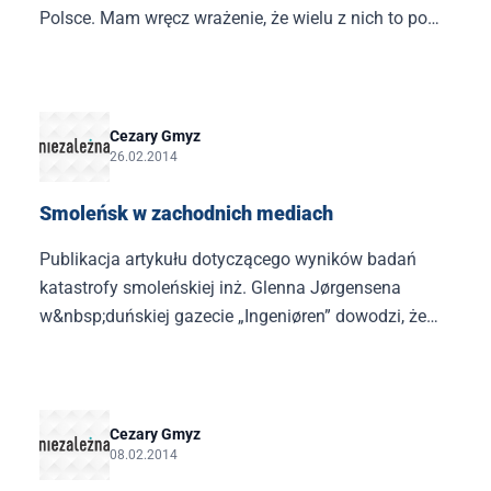
Polsce. Mam wręcz wrażenie, że wielu z nich to po
prostu oficerowie wiadomych służb.
Cezary Gmyz
26.02.2014
Smoleńsk w zachodnich mediach
Publikacja artykułu dotyczącego wyników badań
katastrofy smoleńskiej inż. Glenna Jørgensena
w&nbsp;duńskiej gazecie „Ingeniøren” dowodzi, że
ten temat ma szansę przebić się do zachodnich
mediów.
Cezary Gmyz
08.02.2014