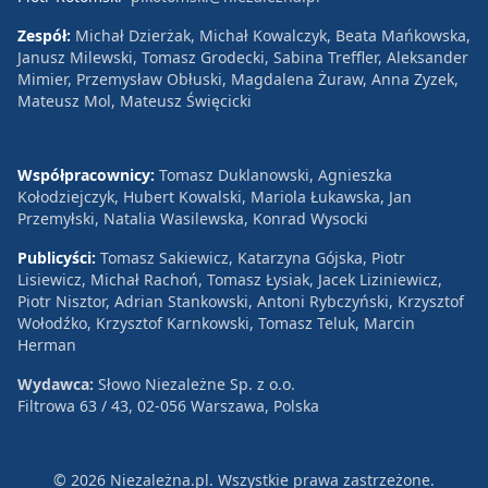
Zespół:
Michał Dzierżak, Michał Kowalczyk, Beata Mańkowska,
Janusz Milewski, Tomasz Grodecki, Sabina Treffler, Aleksander
Mimier, Przemysław Obłuski, Magdalena Żuraw, Anna Zyzek,
Mateusz Mol, Mateusz Święcicki
Współpracownicy:
Tomasz Duklanowski, Agnieszka
Kołodziejczyk, Hubert Kowalski, Mariola Łukawska, Jan
Przemyłski, Natalia Wasilewska, Konrad Wysocki
Publicyści:
Tomasz Sakiewicz, Katarzyna Gójska, Piotr
Lisiewicz, Michał Rachoń, Tomasz Łysiak, Jacek Liziniewicz,
Piotr Nisztor, Adrian Stankowski, Antoni Rybczyński, Krzysztof
Wołodźko, Krzysztof Karnkowski, Tomasz Teluk, Marcin
Herman
Wydawca:
Słowo Niezależne Sp. z o.o.
Filtrowa 63 / 43, 02-056 Warszawa, Polska
© 2026 Niezależna.pl. Wszystkie prawa zastrzeżone.