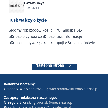
Cezary Gmyz
11.01.2014
Tusk walczy o życie
Siódmy rok rządów koalicji PO i&nbsp;PSL-
u&nbsp;przynosi co i&nbsp;rusz informacje
o&nbsp;niebywałej skali korupcji w&nbsp;państwie.
Następna strona
Redaktor naczelny:
Grzegorz Wierzchołowski
g.wierzcholowski@niezalezna.pl
Zastępcy redaktora naczelnego:
Grzegorz Broński
g.bronski@niezalezna.pl
Piotr Kotomski
p.kotomski@niezalezna.pl