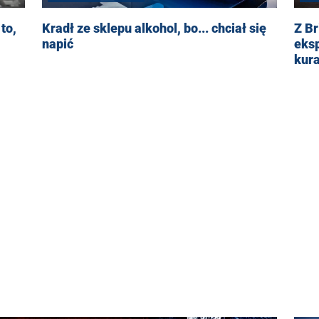
to,
Kradł ze sklepu alkohol, bo... chciał się
Z Br
napić
eksp
kur