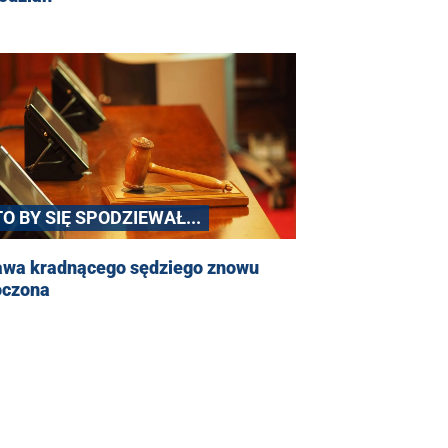
O BY SIĘ SPODZIEWAŁ...
awa kradnącego sędziego znowu
oczona