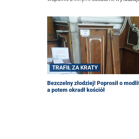
tys. zł. Sprawa ma charakter rozwojo
TRAFIŁ ZA KRATY
Bezczelny złodziej! Poprosił o modli
a potem okradł kościół