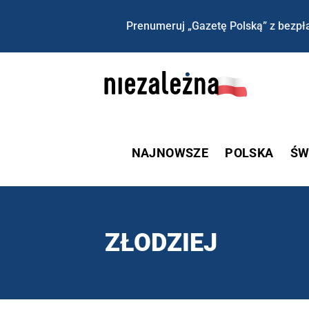
Prenumeruj „Gazetę Polską” z bezpła
NAJNOWSZE
POLSKA
ŚW
ZŁODZIEJ