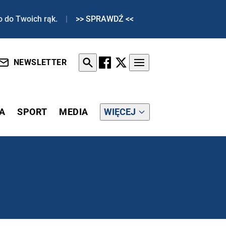
o do Twoich rąk.
|
>> SPRAWDŹ <<
NEWSLETTER
A
SPORT
MEDIA
WIĘCEJ