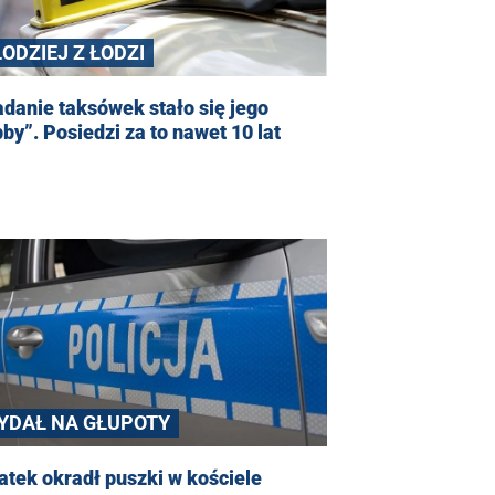
ŁODZIEJ Z ŁODZI
danie taksówek stało się jego
by”. Posiedzi za to nawet 10 lat
YDAŁ NA GŁUPOTY
atek okradł puszki w kościele