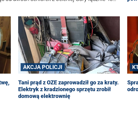
wy.
AKCJA POLICJI
KT
twę,
Tani prąd z OZE zaprowadził go za kraty.
Spr
Elektryk z kradzionego sprzętu zrobił
odr
domową elektrownię