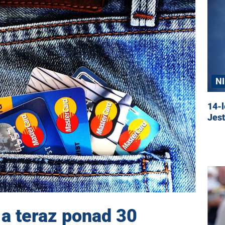
N
14-l
Jest
 a teraz ponad 30