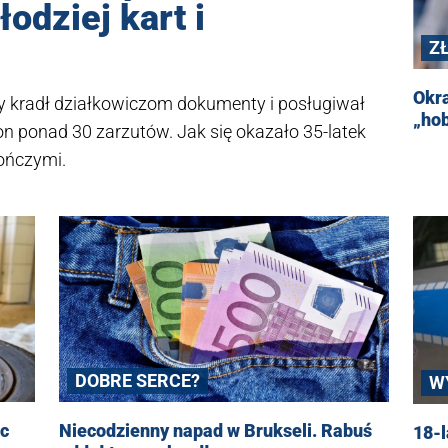
odziej kart i
Z
Okra
ry kradł działkowiczom dokumenty i posługiwał
„hob
 on ponad 30 zarzutów. Jak się okazało 35-latek
gończymi.
DOBRE SERCE?
W
ęc
Niecodzienny napad w Brukseli. Rabuś
18-l