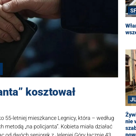
S
Wła
wsz
janta” kosztował
J
Żywi
ko 55-letniej mieszkance Legnicy, która – według
nie 
h metodą „na policjanta”. Kobieta miała działać
sza
pow
c od dwóch seniorek z Jeleniej Góry łącznie 43