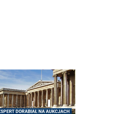
KSPERT DORABIAŁ NA AUKCJACH