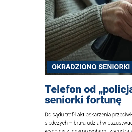
OKRADZIONO SENIORKI
Telefon od „polic
seniorki fortunę
Do sądu trafił akt oskarżenia przeciw
śledczych – brała udział w oszustwac
wspólnie z innymi osobami, wyłudzają