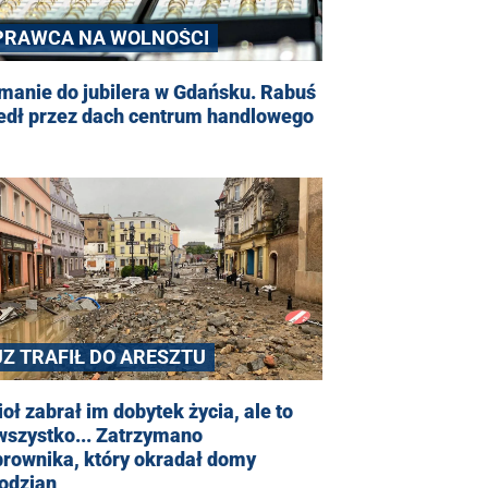
PRAWCA NA WOLNOŚCI
manie do jubilera w Gdańsku. Rabuś
edł przez dach centrum handlowego
UZ TRAFIŁ DO ARESZTU
oł zabrał im dobytek życia, ale to
wszystko... Zatrzymano
brownika, który okradał domy
odzian