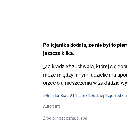
Policjantka dodała, że nie był to pi
jeszcze kilka.
„Za kradzież zuchwałą, której się do
może między innymi udzielić mu upom
orzec o umieszczeniu w zakładzie 
#Bielsko-Biała
#14-latek
#złodziej
#sąd rodzi
Autor:
mt
Źródło: niezalezna.pl, PAP