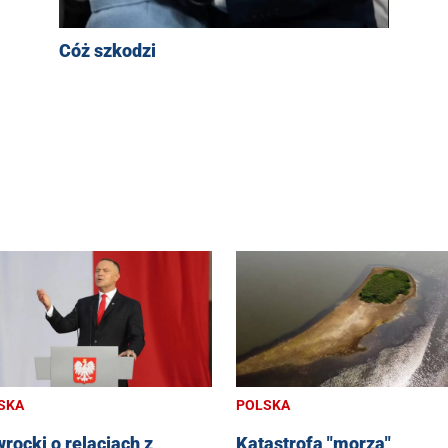
Cóż szkodzi
SKA
POLSKA
rocki o relacjach z
Katastrofa "morza"