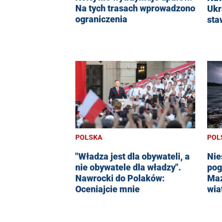
Na tych trasach wprowadzono
Ukr
ograniczenia
sta
POLSKA
POL
"Władza jest dla obywateli, a
Nie
nie obywatele dla władzy".
pog
Nawrocki do Polaków:
Maz
Oceniajcie mnie
wia