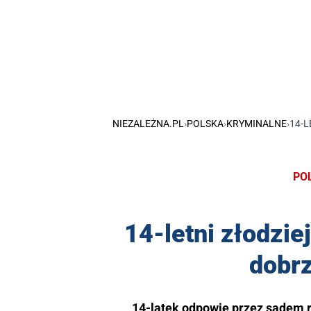
NIEZALEŻNA.PL
›
POLSKA
›
KRYMINALNE
›
14-L
PO
14-letni złodzie
dobrz
14-latek odpowie przez sądem 