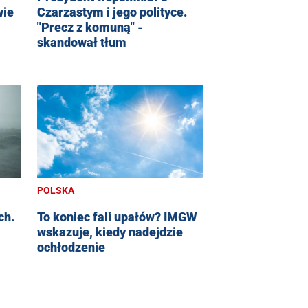
wie
Czarzastym i jego polityce.
"Precz z komuną" -
skandował tłum
POLSKA
ch.
To koniec fali upałów? IMGW
wskazuje, kiedy nadejdzie
ochłodzenie