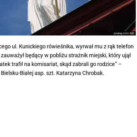
pixabay.com / AJEL
cego ul. Kunickiego rówieśnika, wyrwał mu z rąk telefon
zauważył będący w pobliżu strażnik miejski, który ujął
latek trafił na komisariat, skąd zabrali go rodzice” –
Bielsku-Białej asp. szt. Katarzyna Chrobak.