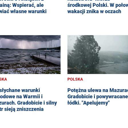
ainą: Wspierać, ale
środkowej Polski. W poło
wiać własne warunki
wakacji znika w oczach
SKA
POLSKA
słychane warunki
Potężna ulewa na Mazura
odowe na Warmii i
Gradobicie i powywracane
urach. Gradobicie i silny
łódki. "Apelujemy"
tr sieją zniszczenia