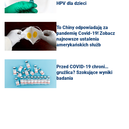
HPV dla dzieci
To Chiny odpowiadają za
pandemię Covid-19! Zobacz
najnowsze ustalenia
amerykańskich służb
Przed COVID-19 chroni…
gruźlica? Szokujące wyniki
badania