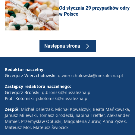
Od stycznia 29 przypadków odry
w Polsce
Następna strona
Redaktor naczelny:
Grzegorz Wierzchołowski
g.wierzcholowski@niezalezna.pl
Zastępcy redaktora naczelnego:
Grzegorz Broński
g.bronski@niezalezna.pl
Piotr Kotomski
p.kotomski@niezalezna.pl
Zespół:
Michał Dzierżak, Michał Kowalczyk, Beata Mańkowska,
Janusz Milewski, Tomasz Grodecki, Sabina Treffler, Aleksander
Mimier, Przemysław Obłuski, Magdalena Żuraw, Anna Zyzek,
Mateusz Mol, Mateusz Święcicki