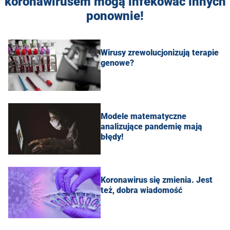
koronawirusem mogą infekować innych
ponownie!
Wirusy zrewolucjonizują terapie
genowe?
Modele matematyczne
analizujące pandemię mają
błędy!
Koronawirus się zmienia. Jest
też, dobra wiadomość