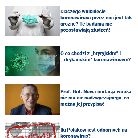
Dlaczego wniknięcie
koronawirusa przez nos jest tak
groźne? Te badania nie
pozostawiają złudzeń!
O co chodzi z „brytyjskim” i
„afrykańskim” koronawirusem?
Prof. Gut: Nowa mutacja wirusa
nie ma nic nadzwyczajnego, co
można jej przypisać
Ilu Polaków jest odpornych na
koronawirus?