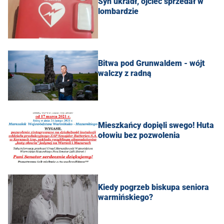
Syn ukradł, ojciec sprzedał w
lombardzie
Bitwa pod Grunwaldem - wójt
walczy z radną
Mieszkańcy dopięli swego! Huta
ołowiu bez pozwolenia
Kiedy pogrzeb biskupa seniora
warmińskiego?