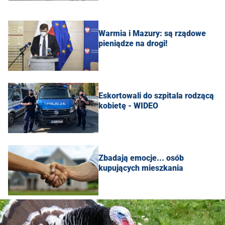
Warmia i Mazury: są rządowe
pieniądze na drogi!
Eskortowali do szpitala rodzącą
kobietę - WIDEO
Zbadają emocje... osób
kupujących mieszkania