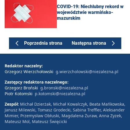
COVID-19: Niechlubny rekord w
województwie warmińsko-
mazurskim
Poprzednia strona
Następna strona
Redaktor naczelny:
Grzegorz Wierzchołowski
g.wierzcholowski@niezalezna.pl
Zastępcy redaktora naczelnego:
Grzegorz Broński
g.bronski@niezalezna.pl
Piotr Kotomski
p.kotomski@niezalezna.pl
Zespół:
Michał Dzierżak, Michał Kowalczyk, Beata Mańkowska,
Janusz Milewski, Tomasz Grodecki, Sabina Treffler, Aleksander
Mimier, Przemysław Obłuski, Magdalena Żuraw, Anna Zyzek,
Mateusz Mol, Mateusz Święcicki