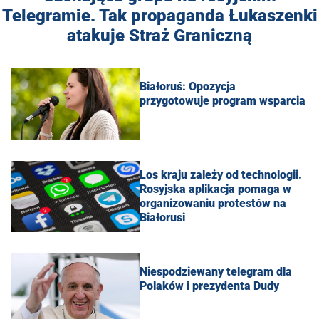
Telegramie. Tak propaganda Łukaszenki
atakuje Straż Graniczną
Białoruś: Opozycja
przygotowuje program wsparcia
Los kraju zależy od technologii.
Rosyjska aplikacja pomaga w
organizowaniu protestów na
Białorusi
Niespodziewany telegram dla
Polaków i prezydenta Dudy