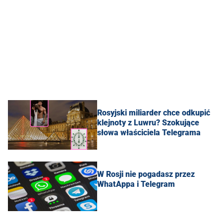
Rosyjski miliarder chce odkupić
klejnoty z Luwru? Szokujące
słowa właściciela Telegrama
W Rosji nie pogadasz przez
WhatAppa i Telegram