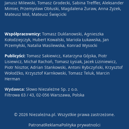
Janusz Milewski, Tomasz Grodecki, Sabina Treffler, Aleksander
Mimier, Przemysław Obłuski, Magdalena Żuraw, Anna Zyzek,
Mateusz Mol, Mateusz Święcicki
Współpracownicy:
Tomasz Duklanowski, Agnieszka
Kołodziejczyk, Hubert Kowalski, Mariola Łukawska, Jan
Przemyłski, Natalia Wasilewska, Konrad Wysocki
Publicyści:
Tomasz Sakiewicz, Katarzyna Gójska, Piotr
Lisiewicz, Michał Rachoń, Tomasz Łysiak, Jacek Liziniewicz,
Piotr Nisztor, Adrian Stankowski, Antoni Rybczyński, Krzysztof
Wołodźko, Krzysztof Karnkowski, Tomasz Teluk, Marcin
Herman
Wydawca:
Słowo Niezależne Sp. z o.o.
Filtrowa 63 / 43, 02-056 Warszawa, Polska
© 2026 Niezależna.pl. Wszystkie prawa zastrzeżone.
Patronat
Reklama
Polityka prywatności