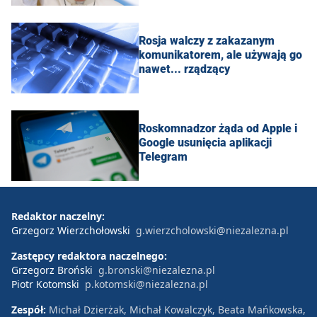
Rosja walczy z zakazanym
komunikatorem, ale używają go
nawet... rządzący
Roskomnadzor żąda od Apple i
Google usunięcia aplikacji
Telegram
Redaktor naczelny:
Grzegorz Wierzchołowski
g.wierzcholowski@niezalezna.pl
Zastępcy redaktora naczelnego:
Grzegorz Broński
g.bronski@niezalezna.pl
Piotr Kotomski
p.kotomski@niezalezna.pl
Zespół:
Michał Dzierżak, Michał Kowalczyk, Beata Mańkowska,