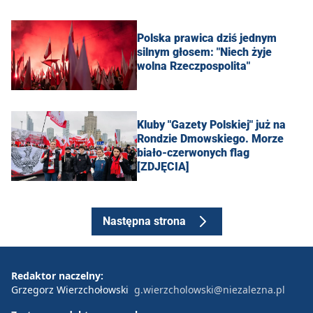
Polska prawica dziś jednym
silnym głosem: "Niech żyje
wolna Rzeczpospolita"
Kluby "Gazety Polskiej" już na
Rondzie Dmowskiego. Morze
biało-czerwonych flag
[ZDJĘCIA]
Następna strona
Redaktor naczelny:
Grzegorz Wierzchołowski
g.wierzcholowski@niezalezna.pl