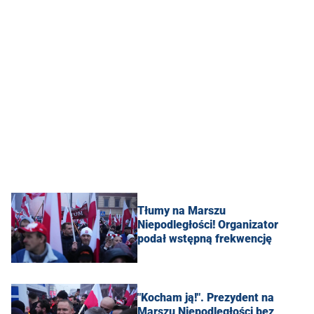
Tłumy na Marszu
Niepodległości! Organizator
podał wstępną frekwencję
"Kocham ją!". Prezydent na
Marszu Niepodległości bez