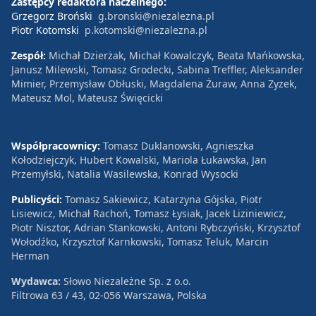
Zastępcy redaktora naczelnego:
Grzegorz Broński
g.bronski@niezalezna.pl
Piotr Kotomski
p.kotomski@niezalezna.pl
Zespół:
Michał Dzierżak, Michał Kowalczyk, Beata Mańkowska,
Janusz Milewski, Tomasz Grodecki, Sabina Treffler, Aleksander
Mimier, Przemysław Obłuski, Magdalena Żuraw, Anna Zyzek,
Mateusz Mol, Mateusz Święcicki
Współpracownicy:
Tomasz Duklanowski, Agnieszka
Kołodziejczyk, Hubert Kowalski, Mariola Łukawska, Jan
Przemyłski, Natalia Wasilewska, Konrad Wysocki
Publicyści:
Tomasz Sakiewicz, Katarzyna Gójska, Piotr
Lisiewicz, Michał Rachoń, Tomasz Łysiak, Jacek Liziniewicz,
Piotr Nisztor, Adrian Stankowski, Antoni Rybczyński, Krzysztof
Wołodźko, Krzysztof Karnkowski, Tomasz Teluk, Marcin
Herman
Wydawca:
Słowo Niezależne Sp. z o.o.
Filtrowa 63 / 43, 02-056 Warszawa, Polska