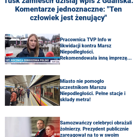
Tusk zamieścił dzisiaj wpis z Gdańska.
Komentarze jednoznaczne: "Ten
człowiek jest żenujący"
Pracownica TVP Info w
likwidacji kontra Marsz
Niepodległości.
Rekomendowała inną imprezę...
Miasto nie pomogło
uczestnikom Marszu
Niepodległości. Pełne stacje i
składy metra!
Samozwańczy celebryci obrażali
żołnierzy. Prezydent publicznie
zareagował na to w swoim