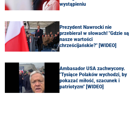
wystąpieniu
Prezydent Nawrocki nie
przebierał w słowach! "Gdzie są
nasze wartości
chrześcijańskie?" [WIDEO]
Ambasador USA zachwycony.
"Tysiące Polaków wychodzi, by
pokazać miłość, szacunek i
patriotyzm" [WIDEO]