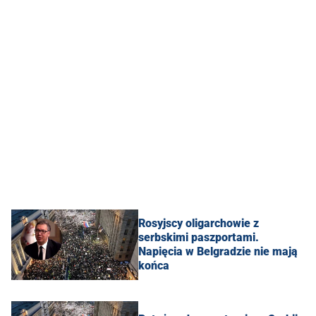
Rosyjscy oligarchowie z
serbskimi paszportami.
Napięcia w Belgradzie nie mają
końca