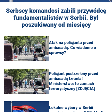
Serbscy komandosi zabili przywódcę
fundamentalistów w Serbii. Był
poszukiwany od miesięcy
Atak na policjanta przed
ambasadą. Co wiadomo o
sprawcy?
Policjant postrzelony przed
ambasadą Izraela!
Ministerstwo: to zamach
terrorystyczny [ZDJĘCIA]
Lokalne wybory w Serbii