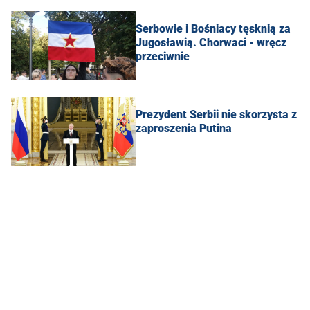
Serbowie i Bośniacy tęsknią za
Jugosławią. Chorwaci - wręcz
przeciwnie
Prezydent Serbii nie skorzysta z
zaproszenia Putina