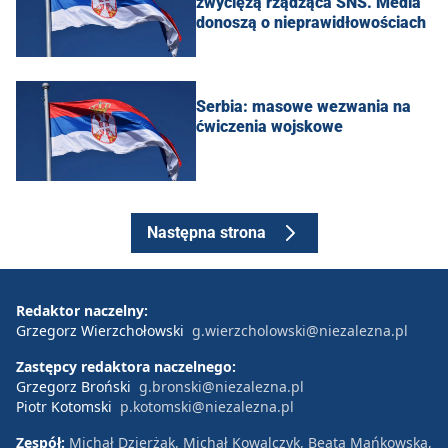
zwyciężą rządząca SNS. Media
donoszą o nieprawidłowościach
Serbia: masowe wezwania na
ćwiczenia wojskowe
Następna strona
Redaktor naczelny:
Grzegorz Wierzchołowski
g.wierzcholowski@niezalezna.pl
Zastępcy redaktora naczelnego:
Grzegorz Broński
g.bronski@niezalezna.pl
Piotr Kotomski
p.kotomski@niezalezna.pl
Zespół:
Michał Dzierżak, Michał Kowalczyk, Beata Mańkowska,