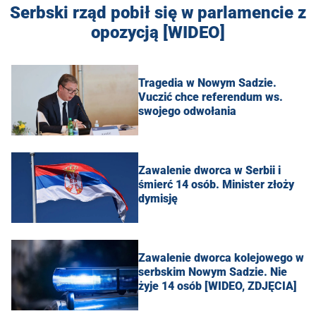
Serbski rząd pobił się w parlamencie z
opozycją [WIDEO]
Tragedia w Nowym Sadzie.
Vuczić chce referendum ws.
swojego odwołania
Zawalenie dworca w Serbii i
śmierć 14 osób. Minister złoży
dymisję
Zawalenie dworca kolejowego w
serbskim Nowym Sadzie. Nie
żyje 14 osób [WIDEO, ZDJĘCIA]