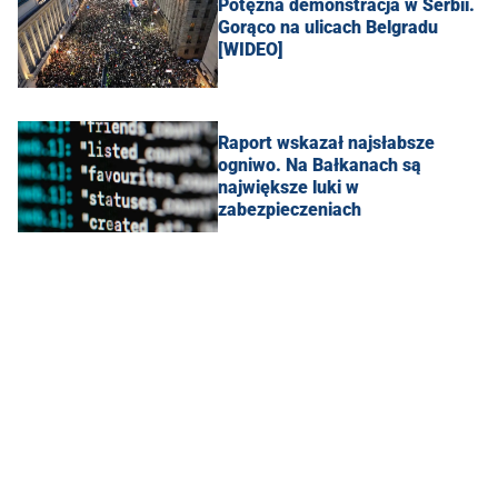
Potężna demonstracja w Serbii.
Gorąco na ulicach Belgradu
[WIDEO]
Raport wskazał najsłabsze
ogniwo. Na Bałkanach są
największe luki w
zabezpieczeniach