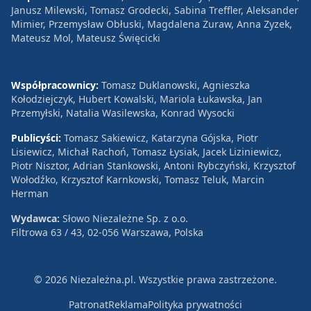
Janusz Milewski, Tomasz Grodecki, Sabina Treffler, Aleksander
Mimier, Przemysław Obłuski, Magdalena Żuraw, Anna Zyzek,
Mateusz Mol, Mateusz Święcicki
Współpracownicy:
Tomasz Duklanowski, Agnieszka
Kołodziejczyk, Hubert Kowalski, Mariola Łukawska, Jan
Przemyłski, Natalia Wasilewska, Konrad Wysocki
Publicyści:
Tomasz Sakiewicz, Katarzyna Gójska, Piotr
Lisiewicz, Michał Rachoń, Tomasz Łysiak, Jacek Liziniewicz,
Piotr Nisztor, Adrian Stankowski, Antoni Rybczyński, Krzysztof
Wołodźko, Krzysztof Karnkowski, Tomasz Teluk, Marcin
Herman
Wydawca:
Słowo Niezależne Sp. z o.o.
Filtrowa 63 / 43, 02-056 Warszawa, Polska
© 2026 Niezależna.pl. Wszystkie prawa zastrzeżone.
Patronat
Reklama
Polityka prywatności