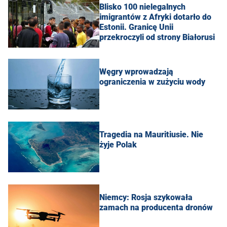
Blisko 100 nielegalnych
imigrantów z Afryki dotarło do
Estonii. Granicę Unii
przekroczyli od strony Białorusi
Węgry wprowadzają
ograniczenia w zużyciu wody
Tragedia na Mauritiusie. Nie
żyje Polak
Niemcy: Rosja szykowała
zamach na producenta dronów