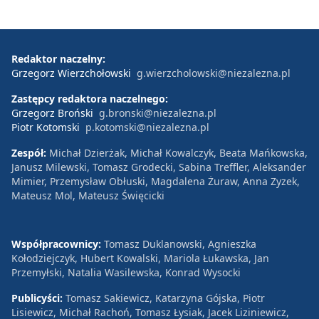
Redaktor naczelny:
Grzegorz Wierzchołowski
g.wierzcholowski@niezalezna.pl
Zastępcy redaktora naczelnego:
Grzegorz Broński
g.bronski@niezalezna.pl
Piotr Kotomski
p.kotomski@niezalezna.pl
Zespół:
Michał Dzierżak, Michał Kowalczyk, Beata Mańkowska,
Janusz Milewski, Tomasz Grodecki, Sabina Treffler, Aleksander
Mimier, Przemysław Obłuski, Magdalena Żuraw, Anna Zyzek,
Mateusz Mol, Mateusz Święcicki
Współpracownicy:
Tomasz Duklanowski, Agnieszka
Kołodziejczyk, Hubert Kowalski, Mariola Łukawska, Jan
Przemyłski, Natalia Wasilewska, Konrad Wysocki
Publicyści:
Tomasz Sakiewicz, Katarzyna Gójska, Piotr
Lisiewicz, Michał Rachoń, Tomasz Łysiak, Jacek Liziniewicz,