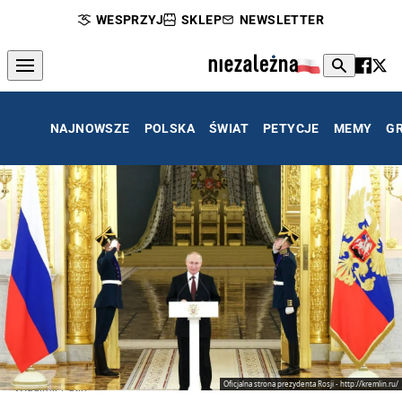
WESPRZYJ
SKLEP
NEWSLETTER
NAJNOWSZE
POLSKA
ŚWIAT
PETYCJE
MEMY
G
Oficjalna strona prezydenta Rosji - http://kremlin.ru/
Władimir Putin