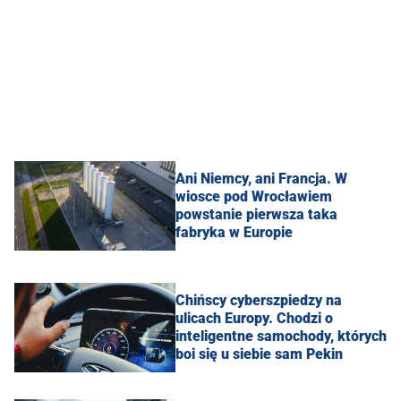
Ani Niemcy, ani Francja. W
wiosce pod Wrocławiem
powstanie pierwsza taka
fabryka w Europie
Chińscy cyberszpiedzy na
ulicach Europy. Chodzi o
inteligentne samochody, których
boi się u siebie sam Pekin