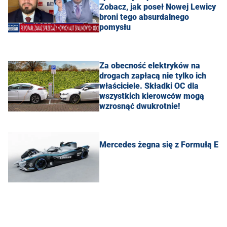
Zobacz, jak poseł Nowej Lewicy
broni tego absurdalnego
pomysłu
Za obecność elektryków na
drogach zapłacą nie tylko ich
właściciele. Składki OC dla
wszystkich kierowców mogą
wzrosnąć dwukrotnie!
Mercedes żegna się z Formułą E