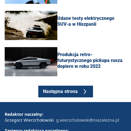
Udane testy elektrycznego
SUV-a w Hiszpanii
Produkcja retro-
futurystycznego pickupa rusza
dopiero w roku 2022
Następna strona
Redaktor naczelny:
Grzegorz Wierzchołowski
g.wierzcholowski@niezalezna.pl
Zastępcy redaktora naczelnego: