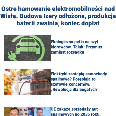
Ostre hamowanie elektromobilności nad
Wisłą. Budowa Izery odłożona, produkcja
baterii zwalnia, koniec dopłat
Ekologiczna pętla na szyi
kierowców. Teluk: Przymus
zamiast rozsądku
Elektryki zastąpią samochody
spalinowe? Potępiają to
szefowie koncernów.
„Rewolucja dla bogatych”
UE zakaże sprzedaży aut
spalinowych po 2035 roku.