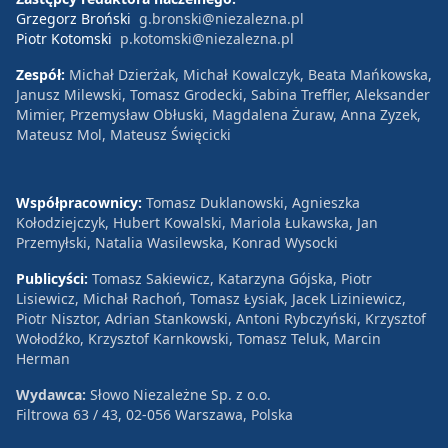
Grzegorz Broński
g.bronski@niezalezna.pl
Piotr Kotomski
p.kotomski@niezalezna.pl
Zespół:
Michał Dzierżak, Michał Kowalczyk, Beata Mańkowska,
Janusz Milewski, Tomasz Grodecki, Sabina Treffler, Aleksander
Mimier, Przemysław Obłuski, Magdalena Żuraw, Anna Zyzek,
Mateusz Mol, Mateusz Święcicki
Współpracownicy:
Tomasz Duklanowski, Agnieszka
Kołodziejczyk, Hubert Kowalski, Mariola Łukawska, Jan
Przemyłski, Natalia Wasilewska, Konrad Wysocki
Publicyści:
Tomasz Sakiewicz, Katarzyna Gójska, Piotr
Lisiewicz, Michał Rachoń, Tomasz Łysiak, Jacek Liziniewicz,
Piotr Nisztor, Adrian Stankowski, Antoni Rybczyński, Krzysztof
Wołodźko, Krzysztof Karnkowski, Tomasz Teluk, Marcin
Herman
Wydawca:
Słowo Niezależne Sp. z o.o.
Filtrowa 63 / 43, 02-056 Warszawa, Polska