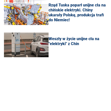
Rząd Tuska poparł unijne cła na
chińskie elektryki. Chiny
ukarały Polskę, produkcja trafi
do Niemiec!
Weszły w życie unijne cła na
"elektryki" z Chin