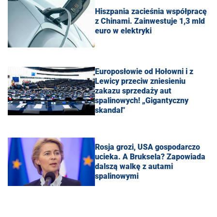
Hiszpania zacieśnia współpracę
z Chinami. Zainwestuje 1,3 mld
euro w elektryki
Europosłowie od Hołowni i z
Lewicy przeciw zniesieniu
zakazu sprzedaży aut
spalinowych! „Gigantyczny
skandal"
Rosja grozi, USA gospodarczo
ucieka. A Bruksela? Zapowiada
dalszą walkę z autami
spalinowymi