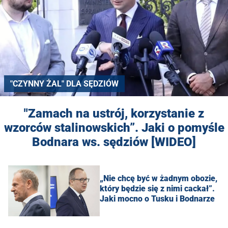
"CZYNNY ŻAL" DLA SĘDZIÓW
"Zamach na ustrój, korzystanie z
wzorców stalinowskich”. Jaki o pomyśle
Bodnara ws. sędziów [WIDEO]
„Nie chcę być w żadnym obozie,
który będzie się z nimi cackał”.
Jaki mocno o Tusku i Bodnarze