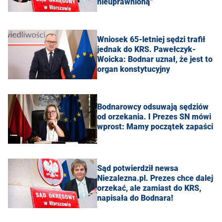
nieuprawnioną"
Wniosek 65-letniej sędzi trafił
jednak do KRS. Pawełczyk-
Woicka: Bodnar uznał, że jest to
organ konstytucyjny
Bodnarowcy odsuwają sędziów
od orzekania. I Prezes SN mówi
wprost: Mamy początek zapaści
Sąd potwierdził newsa
Niezalezna.pl. Prezes chce dalej
orzekać, ale zamiast do KRS,
napisała do Bodnara!