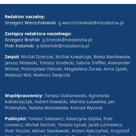
Redaktor naczelny:
Grzegorz Wierzchołowski
g.wierzcholowski@niezalezna.pl
Zastępcy redaktora naczelnego:
Grzegorz Broński
g.bronski@niezalezna.pl
Piotr Kotomski
p.kotomski@niezalezna.pl
Zespół:
Michał Dzierżak, Michał Kowalczyk, Beata Mańkowska,
Janusz Milewski, Tomasz Grodecki, Sabina Treffler, Aleksander
Mimier, Przemysław Obłuski, Magdalena Żuraw, Anna Zyzek,
Mateusz Mol, Mateusz Święcicki
Współpracownicy:
Tomasz Duklanowski, Agnieszka
Kołodziejczyk, Hubert Kowalski, Mariola Łukawska, Jan
Przemyłski, Natalia Wasilewska, Konrad Wysocki
Publicyści:
Tomasz Sakiewicz, Katarzyna Gójska, Piotr
Lisiewicz, Michał Rachoń, Tomasz Łysiak, Jacek Liziniewicz,
Piotr Nisztor, Adrian Stankowski, Antoni Rybczyński, Krzysztof