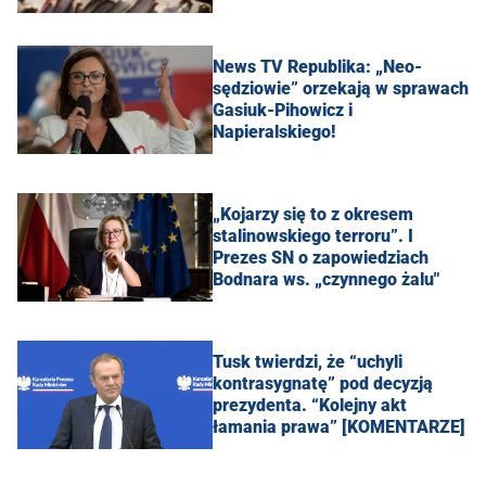
News TV Republika: „Neo-
sędziowie” orzekają w sprawach
Gasiuk-Pihowicz i
Napieralskiego!
„Kojarzy się to z okresem
stalinowskiego terroru”. I
Prezes SN o zapowiedziach
Bodnara ws. „czynnego żalu"
Tusk twierdzi, że “uchyli
kontrasygnatę” pod decyzją
prezydenta. “Kolejny akt
łamania prawa” [KOMENTARZE]