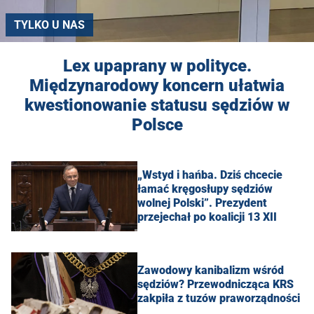
TYLKO U NAS
Lex upaprany w polityce.
Międzynarodowy koncern ułatwia
kwestionowanie statusu sędziów w
Polsce
„Wstyd i hańba. Dziś chcecie
łamać kręgosłupy sędziów
wolnej Polski”. Prezydent
przejechał po koalicji 13 XII
Zawodowy kanibalizm wśród
sędziów? Przewodnicząca KRS
zakpiła z tuzów praworządności