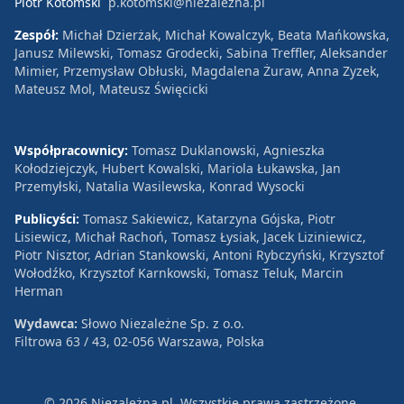
Piotr Kotomski
p.kotomski@niezalezna.pl
Zespół:
Michał Dzierżak, Michał Kowalczyk, Beata Mańkowska,
Janusz Milewski, Tomasz Grodecki, Sabina Treffler, Aleksander
Mimier, Przemysław Obłuski, Magdalena Żuraw, Anna Zyzek,
Mateusz Mol, Mateusz Święcicki
Współpracownicy:
Tomasz Duklanowski, Agnieszka
Kołodziejczyk, Hubert Kowalski, Mariola Łukawska, Jan
Przemyłski, Natalia Wasilewska, Konrad Wysocki
Publicyści:
Tomasz Sakiewicz, Katarzyna Gójska, Piotr
Lisiewicz, Michał Rachoń, Tomasz Łysiak, Jacek Liziniewicz,
Piotr Nisztor, Adrian Stankowski, Antoni Rybczyński, Krzysztof
Wołodźko, Krzysztof Karnkowski, Tomasz Teluk, Marcin
Herman
Wydawca:
Słowo Niezależne Sp. z o.o.
Filtrowa 63 / 43, 02-056 Warszawa, Polska
© 2026 Niezależna.pl. Wszystkie prawa zastrzeżone.