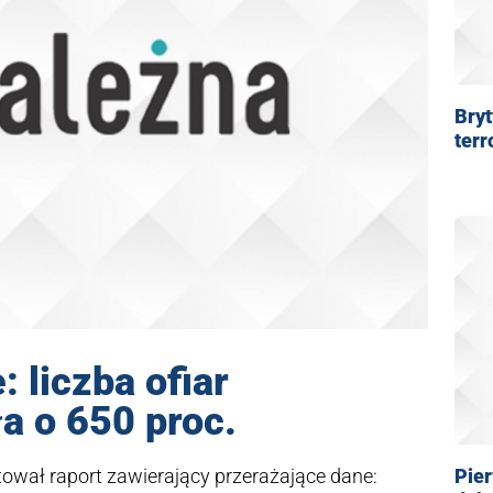
Bryt
terr
 liczba ofiar
a o 650 proc.
Pie
ował raport zawierający przerażające dane: