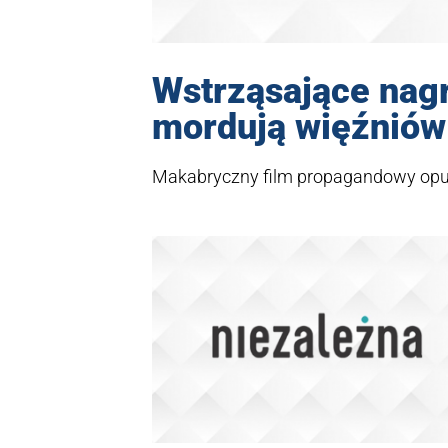
Wstrząsające nagr
mordują więźniów
Makabryczny film propagandowy opubl