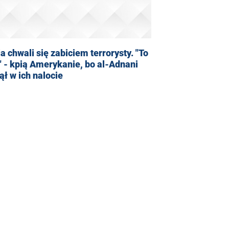
a chwali się zabiciem terrorysty. "To
" - kpią Amerykanie, bo al-Adnani
ął w ich nalocie