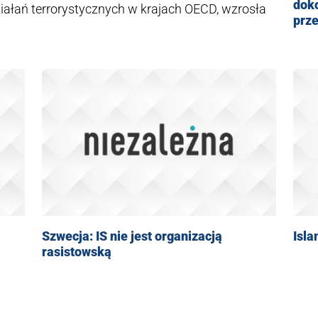
doko
ziałań terrorystycznych w krajach OECD, wzrosła
prz
Szwecja: IS nie jest organizacją
Isla
rasistowską