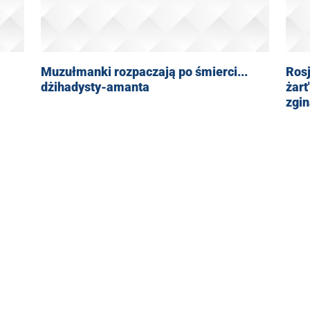
Muzułmanki rozpaczają po śmierci...
Rosj
dżihadysty-amanta
żart
zgin