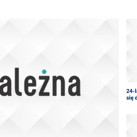
24-l
się 