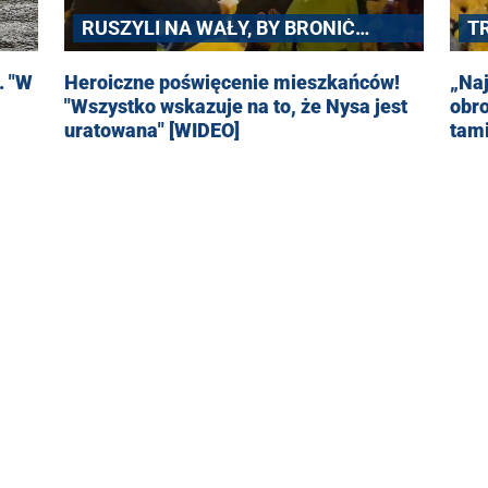
RUSZYLI NA WAŁY, BY BRONIĆ
T
MIASTA
. "W
Heroiczne poświęcenie mieszkańców!
„Naj
"Wszystko wskazuje na to, że Nysa jest
obro
uratowana" [WIDEO]
tam