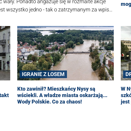
 wały. Ponadto angażuje się w rozmaite akcje
mog
jest wszystko jedno - tak o zatrzymanym za wpisy
izji Republika redaktor naczelny Nowin Nyskich
ł też Tomasz Sakiewicz.
IGRANIE Z LOSEM
D
Kto zawinił? Mieszkańcy Nysy są
W Ny
takt
wściekli. A władze miasta oskarżają...
szkó
Wody Polskie. Co za chaos!
jest