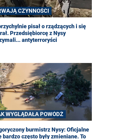
RWAJĄ CZYNNOŚCI
rzychylnie pisał o rządzących i się
rał. Przedsiębiorcę z Nysy
zymali... antyterroryści
AK WYGLĄDAŁA POWÓDŹ
oryczony burmistrz Nysy: Oficjalne
 bardzo często były zmieniane. To