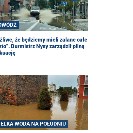
OWÓDŹ
liwe, że będziemy mieli zalane całe
to”. Burmistrz Nysy zarządził pilną
kuację
IELKA WODA NA POŁUDNIU