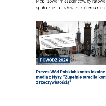
Mobilizował mieszkańców, by ratować
społeczne. To człowiek, któremu nie 
w sieci przedsiębiorcy mówił w Telew
Piotr Wojtasik. Głos w sprawie zabra
POWÓDŹ 2024
Prezes Wód Polskich kontra lokalne
media z Nysy. "Zupełnie straciła kon
z rzeczywistością"