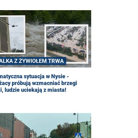
ALKA Z ŻYWIOŁEM TRWA
atyczna sytuacja w Nysie -
żacy próbują wzmacniać brzegi
i, ludzie uciekają z miasta!