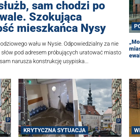
służb, sam chodzi po
 wale. Szokująca
ość mieszkańca Nysy
P
„Moż
owodziowego wału w Nysie. Odpowiedzialny za nie
mias
h słów pod adresem próbujących uratować miasto
ewa
m narusza konstrukcję usypiska...
KRYTYCZNA SYTUACJA
W