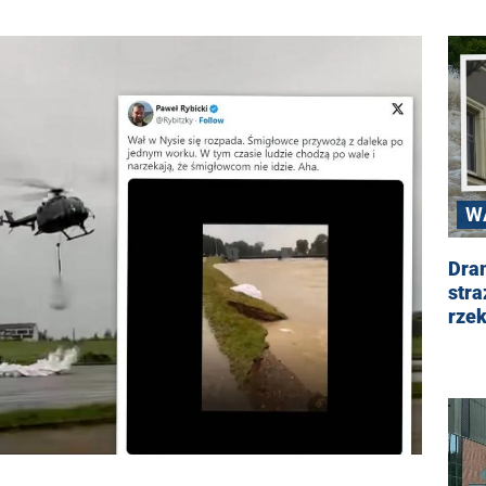
W
Dram
stra
rzek