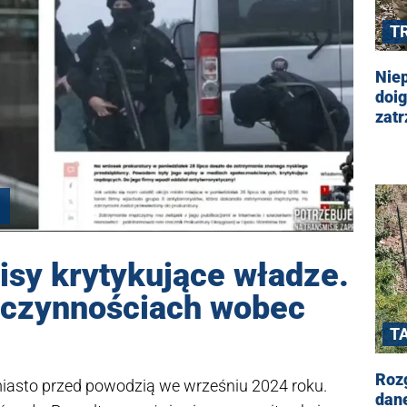
T
Niep
doig
zatr
isy krytykujące władze.
 czynnościach wobec
T
Rozg
miasto przed powodzią we wrześniu 2024 roku.
dane