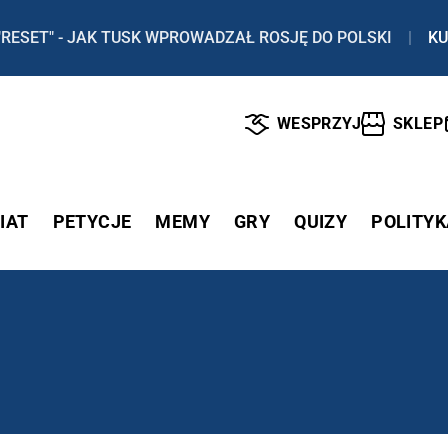
"RESET" - JAK TUSK WPROWADZAŁ ROSJĘ DO POLSKI
|
KU
WESPRZYJ
SKLEP
IAT
PETYCJE
MEMY
GRY
QUIZY
POLITYK