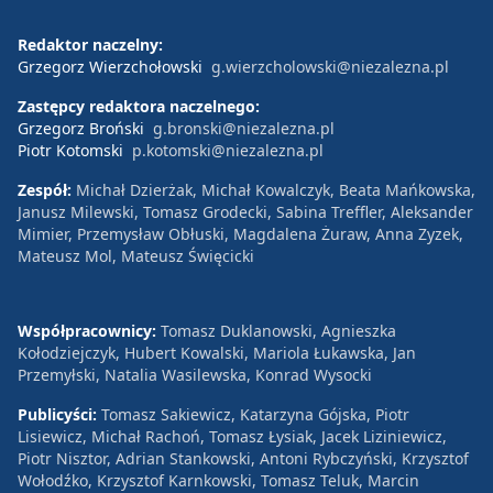
Redaktor naczelny:
Grzegorz Wierzchołowski
g.wierzcholowski@niezalezna.pl
Zastępcy redaktora naczelnego:
Grzegorz Broński
g.bronski@niezalezna.pl
Piotr Kotomski
p.kotomski@niezalezna.pl
Zespół:
Michał Dzierżak, Michał Kowalczyk, Beata Mańkowska,
Janusz Milewski, Tomasz Grodecki, Sabina Treffler, Aleksander
Mimier, Przemysław Obłuski, Magdalena Żuraw, Anna Zyzek,
Mateusz Mol, Mateusz Święcicki
Współpracownicy:
Tomasz Duklanowski, Agnieszka
Kołodziejczyk, Hubert Kowalski, Mariola Łukawska, Jan
Przemyłski, Natalia Wasilewska, Konrad Wysocki
Publicyści:
Tomasz Sakiewicz, Katarzyna Gójska, Piotr
Lisiewicz, Michał Rachoń, Tomasz Łysiak, Jacek Liziniewicz,
Piotr Nisztor, Adrian Stankowski, Antoni Rybczyński, Krzysztof
Wołodźko, Krzysztof Karnkowski, Tomasz Teluk, Marcin