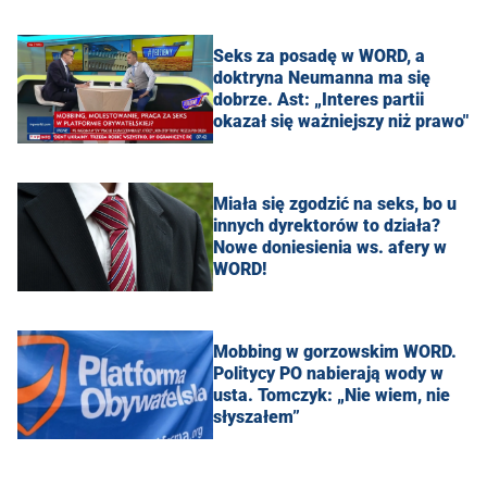
Seks za posadę w WORD, a
doktryna Neumanna ma się
dobrze. Ast: „Interes partii
okazał się ważniejszy niż prawo"
Miała się zgodzić na seks, bo u
innych dyrektorów to działa?
Nowe doniesienia ws. afery w
WORD!
Mobbing w gorzowskim WORD.
Politycy PO nabierają wody w
usta. Tomczyk: „Nie wiem, nie
słyszałem”