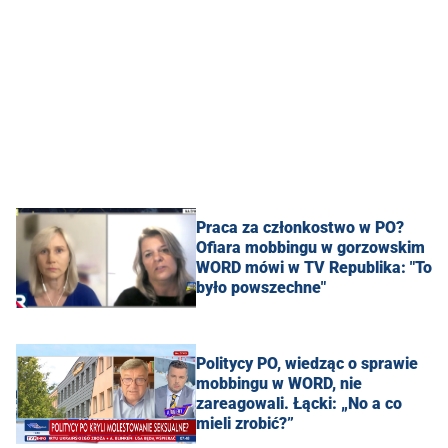
Praca za członkostwo w PO?
Ofiara mobbingu w gorzowskim
WORD mówi w TV Republika: "To
było powszechne"
Politycy PO, wiedząc o sprawie
mobbingu w WORD, nie
zareagowali. Łącki: „No a co
mieli zrobić?”