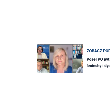
ZOBACZ PO
Poseł PO py
śmiechy i dys