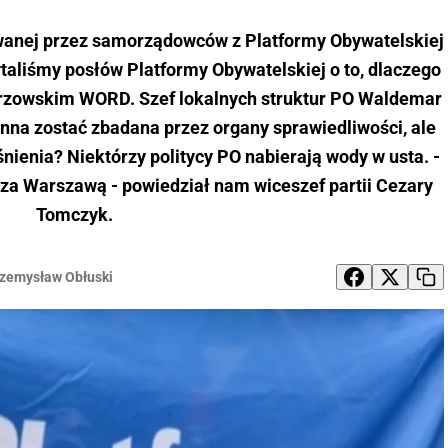
anej przez samorządowców z Platformy Obywatelskiej
taliśmy posłów Platformy Obywatelskiej o to, dlaczego
orzowskim WORD. Szef lokalnych struktur PO Waldemar
inna zostać zbadana przez organy sprawiedliwości, ale
jaśnienia? Niektórzy politycy PO nabierają wody w usta. -
oza Warszawą - powiedział nam wiceszef partii Cezary
Tomczyk.
zemysław Obłuski