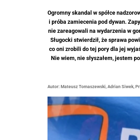
Ogromny skandal w spółce nadzorow
i próba zamiecenia pod dywan. Zapy
nie zareagowali na wydarzenia w g
Sługocki stwierdził, że sprawa pow
co oni zrobili do tej pory dla jej wy
Nie wiem, nie słyszałem, jestem p
Autor:
Mateusz Tomaszewski
,
Adrian Siwek
,
Pr