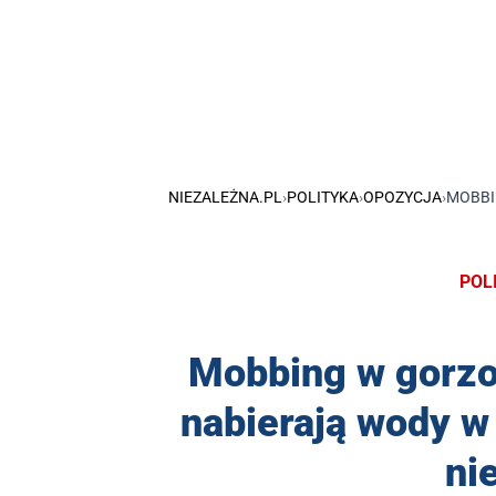
NIEZALEŻNA.PL
›
POLITYKA
›
OPOZYCJA
›
MOBBI
POL
Mobbing w gorzo
nabierają wody w
ni