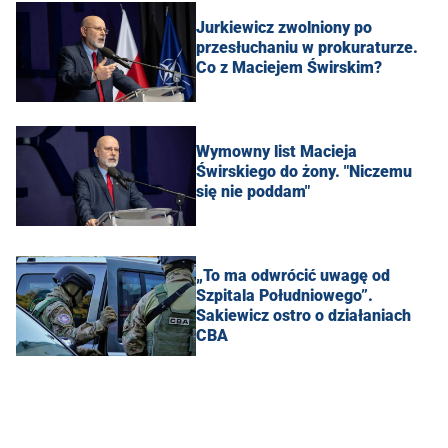
Jurkiewicz zwolniony po
przesłuchaniu w prokuraturze.
Co z Maciejem Świrskim?
Wymowny list Macieja
Świrskiego do żony. "Niczemu
się nie poddam"
„To ma odwrócić uwagę od
Szpitala Południowego”.
Sakiewicz ostro o działaniach
CBA