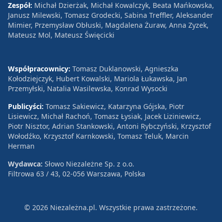
Zespół:
Michał Dzierżak, Michał Kowalczyk, Beata Mańkowska,
Janusz Milewski, Tomasz Grodecki, Sabina Treffler, Aleksander
Mimier, Przemysław Obłuski, Magdalena Żuraw, Anna Zyzek,
Mateusz Mol, Mateusz Święcicki
Współpracownicy:
Tomasz Duklanowski, Agnieszka
Kołodziejczyk, Hubert Kowalski, Mariola Łukawska, Jan
Przemyłski, Natalia Wasilewska, Konrad Wysocki
Publicyści:
Tomasz Sakiewicz, Katarzyna Gójska, Piotr
Lisiewicz, Michał Rachoń, Tomasz Łysiak, Jacek Liziniewicz,
Piotr Nisztor, Adrian Stankowski, Antoni Rybczyński, Krzysztof
Wołodźko, Krzysztof Karnkowski, Tomasz Teluk, Marcin
Herman
Wydawca:
Słowo Niezależne Sp. z o.o.
Filtrowa 63 / 43, 02-056 Warszawa, Polska
© 2026 Niezależna.pl. Wszystkie prawa zastrzeżone.