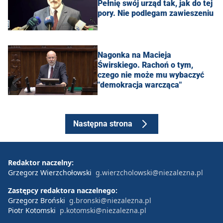
Pełnię swój urząd tak, jak do tej
pory. Nie podlegam zawieszeniu
Nagonka na Macieja
Świrskiego. Rachoń o tym,
czego nie może mu wybaczyć
"demokracja warcząca"
Następna strona
Redaktor naczelny:
Grzegorz Wierzchołowski
g.wierzcholowski@niezalezna.pl
Zastępcy redaktora naczelnego:
Grzegorz Broński
g.bronski@niezalezna.pl
Piotr Kotomski
p.kotomski@niezalezna.pl