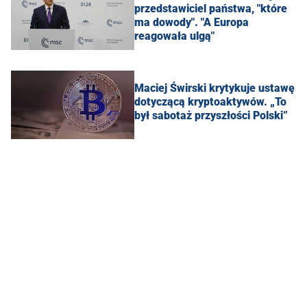
przedstawiciel państwa, "które
ma dowody". "A Europa
reagowała ulgą"
Maciej Świrski krytykuje ustawę
dotyczącą kryptoaktywów. „To
był sabotaż przyszłości Polski”