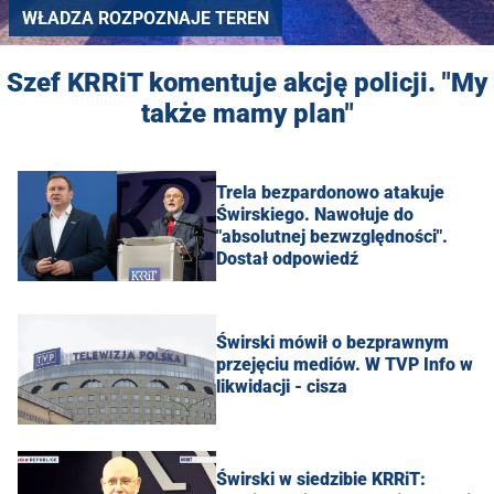
WŁADZA ROZPOZNAJE TEREN
Szef KRRiT komentuje akcję policji. "My
także mamy plan"
Trela bezpardonowo atakuje
Świrskiego. Nawołuje do
"absolutnej bezwzględności".
Dostał odpowiedź
Świrski mówił o bezprawnym
przejęciu mediów. W TVP Info w
likwidacji - cisza
Świrski w siedzibie KRRiT: