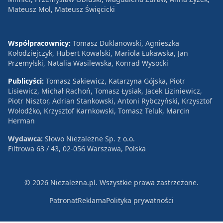
Mateusz Mol, Mateusz Święcicki
Współpracownicy:
Tomasz Duklanowski, Agnieszka
Kołodziejczyk, Hubert Kowalski, Mariola Łukawska, Jan
Przemyłski, Natalia Wasilewska, Konrad Wysocki
Publicyści:
Tomasz Sakiewicz, Katarzyna Gójska, Piotr
Lisiewicz, Michał Rachoń, Tomasz Łysiak, Jacek Liziniewicz,
Piotr Nisztor, Adrian Stankowski, Antoni Rybczyński, Krzysztof
Wołodźko, Krzysztof Karnkowski, Tomasz Teluk, Marcin
Herman
Wydawca:
Słowo Niezależne Sp. z o.o.
Filtrowa 63 / 43, 02-056 Warszawa, Polska
© 2026 Niezależna.pl. Wszystkie prawa zastrzeżone.
Patronat
Reklama
Polityka prywatności