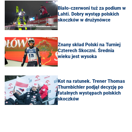
Biało-czerwoni tuż za podium w
Lahti. Dobry występ polskich
skoczków w drużynówce
Znany skład Polski na Turniej
Czterech Skoczni. Średnia
wieku jest wysoka
Kot na ratunek. Trener Thomas
Thurnbichler podjął decyzję po
fatalnych występach polskich
skoczków