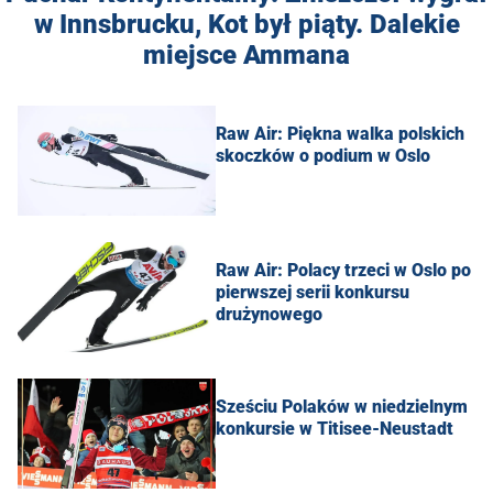
w Innsbrucku, Kot był piąty. Dalekie
miejsce Ammana
Raw Air: Piękna walka polskich
skoczków o podium w Oslo
Raw Air: Polacy trzeci w Oslo po
pierwszej serii konkursu
drużynowego
Sześciu Polaków w niedzielnym
konkursie w Titisee-Neustadt