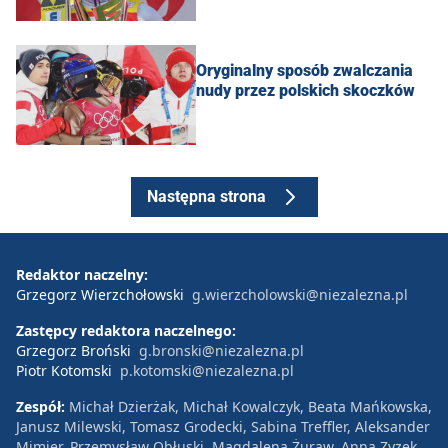
Oryginalny sposób zwalczania
nudy przez polskich skoczków
Następna strona
Redaktor naczelny:
Grzegorz Wierzchołowski
g.wierzcholowski@niezalezna.pl
Zastępcy redaktora naczelnego:
Grzegorz Broński
g.bronski@niezalezna.pl
Piotr Kotomski
p.kotomski@niezalezna.pl
Zespół:
Michał Dzierżak, Michał Kowalczyk, Beata Mańkowska,
Janusz Milewski, Tomasz Grodecki, Sabina Treffler, Aleksander
Mimier, Przemysław Obłuski, Magdalena Żuraw, Anna Zyzek,