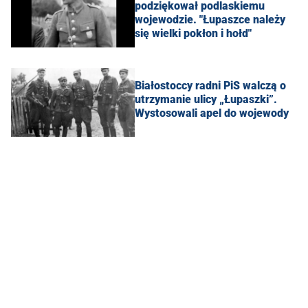
podziękował podlaskiemu
wojewodzie. "Łupaszce należy
się wielki pokłon i hołd"
Białostoccy radni PiS walczą o
utrzymanie ulicy „Łupaszki”.
Wystosowali apel do wojewody