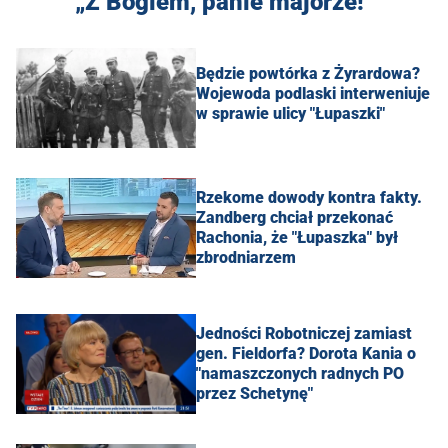
„Z Bogiem, panie majorze!”
Będzie powtórka z Żyrardowa?
Wojewoda podlaski interweniuje
w sprawie ulicy "Łupaszki"
Rzekome dowody kontra fakty.
Zandberg chciał przekonać
Rachonia, że "Łupaszka" był
zbrodniarzem
Jedności Robotniczej zamiast
gen. Fieldorfa? Dorota Kania o
"namaszczonych radnych PO
przez Schetynę"