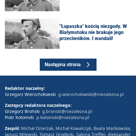
"Łupaszka" kością niezgody. W
Białymstoku nie brakuje jego
przeciwników. I wandali!
Następna strona
Redaktor naczelny:
Grzegorz Wierzchołowski
g.wierzcholowski@niezalezna.pl
Zastępcy redaktora naczelnego:
Grzegorz Broński
g.bronski@niezalezna.pl
Piotr Kotomski
p.kotomski@niezalezna.pl
Zespół:
Michał Dzierżak, Michał Kowalczyk, Beata Mańkowska,
Janusz Milewski, Tomasz Grodecki, Sabina Treffler, Aleksander