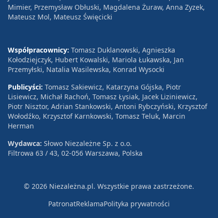
Mimier, Przemysław Obłuski, Magdalena Żuraw, Anna Zyzek,
Mateusz Mol, Mateusz Święcicki
Współpracownicy:
Tomasz Duklanowski, Agnieszka
Kołodziejczyk, Hubert Kowalski, Mariola Łukawska, Jan
Przemyłski, Natalia Wasilewska, Konrad Wysocki
Publicyści:
Tomasz Sakiewicz, Katarzyna Gójska, Piotr
Lisiewicz, Michał Rachoń, Tomasz Łysiak, Jacek Liziniewicz,
Piotr Nisztor, Adrian Stankowski, Antoni Rybczyński, Krzysztof
Wołodźko, Krzysztof Karnkowski, Tomasz Teluk, Marcin
Herman
Wydawca:
Słowo Niezależne Sp. z o.o.
Filtrowa 63 / 43, 02-056 Warszawa, Polska
© 2026 Niezależna.pl. Wszystkie prawa zastrzeżone.
Patronat
Reklama
Polityka prywatności