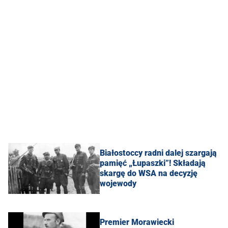
Białostoccy radni dalej szargają
pamięć „Łupaszki”! Składają
skargę do WSA na decyzję
wojewody
Premier Morawiecki