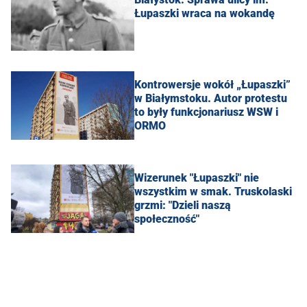
Łupaszki wraca na wokandę
Kontrowersje wokół „Łupaszki”
w Białymstoku. Autor protestu
to były funkcjonariusz WSW i
ORMO
Wizerunek "Łupaszki" nie
wszystkim w smak. Truskolaski
grzmi: "Dzieli naszą
społeczność"