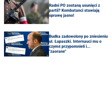
Radni PO zostaną usunięci z
partii? Kombatanci stawiają
sprawę jasno!
Budka zadowolony po zniesieniu
ul. Łupaszki. Internauci mu o
czymś przypomnieli i...
"zaorane"