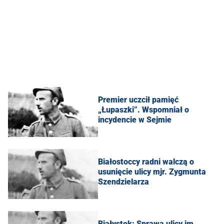
Premier uczcił pamięć
„Łupaszki”. Wspomniał o
incydencie w Sejmie
Białostoccy radni walczą o
usunięcie ulicy mjr. Zygmunta
Szendzielarza
Białystok: Sprawa ulicy im.