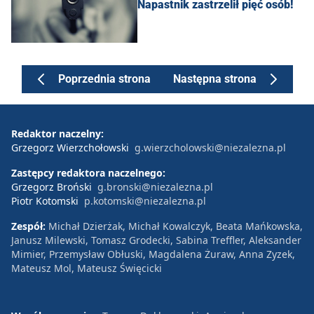
Napastnik zastrzelił pięć osób!
Poprzednia strona
Następna strona
Redaktor naczelny:
Grzegorz Wierzchołowski
g.wierzcholowski@niezalezna.pl
Zastępcy redaktora naczelnego:
Grzegorz Broński
g.bronski@niezalezna.pl
Piotr Kotomski
p.kotomski@niezalezna.pl
Zespół:
Michał Dzierżak, Michał Kowalczyk, Beata Mańkowska,
Janusz Milewski, Tomasz Grodecki, Sabina Treffler, Aleksander
Mimier, Przemysław Obłuski, Magdalena Żuraw, Anna Zyzek,
Mateusz Mol, Mateusz Święcicki