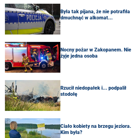
Była tak pijana, że nie potrafiła
dmuchnąć w alkomat...
Nocny pożar w Zakopanem. Nie
żyje jedna osoba
Rzucił niedopałek i... podpalił
stodołę
Ciało kobiety na brzegu jeziora.
Kim była?