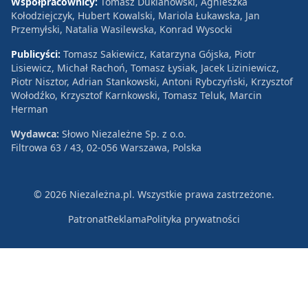
Współpracownicy:
Tomasz Duklanowski, Agnieszka
Kołodziejczyk, Hubert Kowalski, Mariola Łukawska, Jan
Przemyłski, Natalia Wasilewska, Konrad Wysocki
Publicyści:
Tomasz Sakiewicz, Katarzyna Gójska, Piotr
Lisiewicz, Michał Rachoń, Tomasz Łysiak, Jacek Liziniewicz,
Piotr Nisztor, Adrian Stankowski, Antoni Rybczyński, Krzysztof
Wołodźko, Krzysztof Karnkowski, Tomasz Teluk, Marcin
Herman
Wydawca:
Słowo Niezależne Sp. z o.o.
Filtrowa 63 / 43, 02-056 Warszawa, Polska
© 2026 Niezależna.pl. Wszystkie prawa zastrzeżone.
Patronat
Reklama
Polityka prywatności