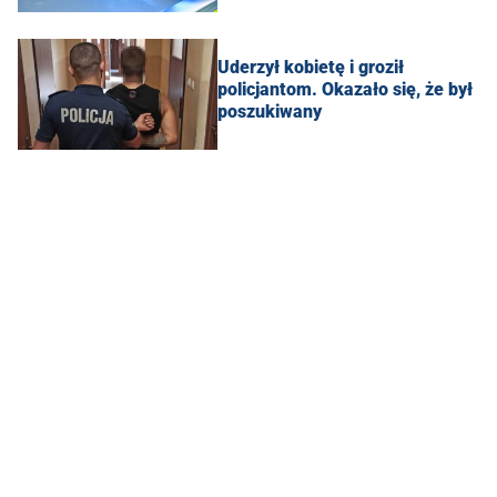
Uderzył kobietę i groził
policjantom. Okazało się, że był
poszukiwany