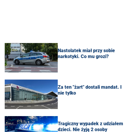
Nastolatek miał przy sobie
narkotyki. Co mu grozi?
Za ten "żart" dostali mandat. I
nie tylko
Tragiczny wypadek z udziałem
dzieci. Nie żyją 2 osoby