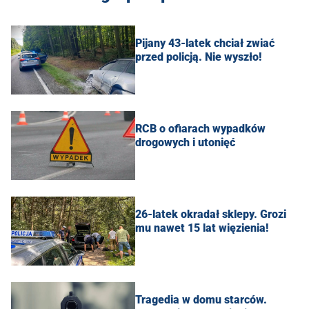
Pijany 43-latek chciał zwiać
przed policją. Nie wyszło!
RCB o ofiarach wypadków
drogowych i utonięć
26-latek okradał sklepy. Grozi
mu nawet 15 lat więzienia!
Tragedia w domu starców.