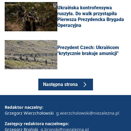
Ukraińska kontrofensywa
ruszyła. Do walk przystąpiła
Pierwsza Prezydencka Brygada
Operacyjna
Prezydent Czech: Ukraińcom
"krytycznie brakuje amunicji"
Następna strona
Redaktor naczelny:
Grzegorz Wierzchołowski
g.wierzcholowski@niezalezna.pl
Zastępcy redaktora naczelnego:
Grzegorz Broński
g.bronski@niezalezna.pl