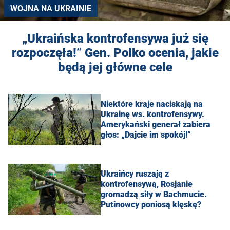
WOJNA NA UKRAINIE
„Ukraińska kontrofensywa już się
rozpoczęła!” Gen. Polko ocenia, jakie
będą jej główne cele
Niektóre kraje naciskają na
Ukrainę ws. kontrofensywy.
Amerykański generał zabiera
głos: „Dajcie im spokój!”
Ukraińcy ruszają z
kontrofensywą, Rosjanie
gromadzą siły w Bachmucie.
Putinowcy poniosą klęskę?