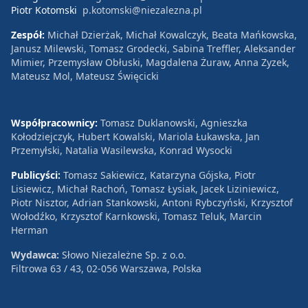
Piotr Kotomski
p.kotomski@niezalezna.pl
Zespół:
Michał Dzierżak, Michał Kowalczyk, Beata Mańkowska,
Janusz Milewski, Tomasz Grodecki, Sabina Treffler, Aleksander
Mimier, Przemysław Obłuski, Magdalena Żuraw, Anna Zyzek,
Mateusz Mol, Mateusz Święcicki
Współpracownicy:
Tomasz Duklanowski, Agnieszka
Kołodziejczyk, Hubert Kowalski, Mariola Łukawska, Jan
Przemyłski, Natalia Wasilewska, Konrad Wysocki
Publicyści:
Tomasz Sakiewicz, Katarzyna Gójska, Piotr
Lisiewicz, Michał Rachoń, Tomasz Łysiak, Jacek Liziniewicz,
Piotr Nisztor, Adrian Stankowski, Antoni Rybczyński, Krzysztof
Wołodźko, Krzysztof Karnkowski, Tomasz Teluk, Marcin
Herman
Wydawca:
Słowo Niezależne Sp. z o.o.
Filtrowa 63 / 43, 02-056 Warszawa, Polska