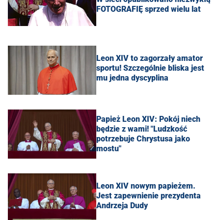
FOTOGRAFIĘ sprzed wielu lat
Leon XIV to zagorzały amator
sportu! Szczególnie bliska jest
mu jedna dyscyplina
Papież Leon XIV: Pokój niech
będzie z wami! "Ludzkość
potrzebuje Chrystusa jako
mostu"
Leon XIV nowym papieżem.
Jest zapewnienie prezydenta
Andrzeja Dudy