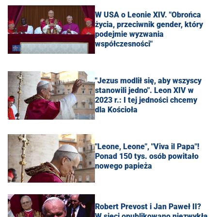
W USA o Leonie XIV. "Obrońca
życia, przeciwnik gender, który
podejmie wyzwania
współczesności"
"Jezus modlił się, aby wszyscy
stanowili jedno". Leon XIV w
2023 r.: I tej jedności chcemy
dla Kościoła
"Leone, Leone", "Viva il Papa"!
Ponad 150 tys. osób powitało
nowego papieża
Robert Prevost i Jan Paweł II?
W sieci opublikowano niezwykłą