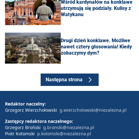
Wśród kardynałów na konklawe
utrzymują się podziały. Kulisy z
Watykanu
Drugi dzień konklawe. Możliwe
nawet cztery głosowania! Kiedy
zobaczymy dym?
Następna strona
Redaktor naczelny:
Grzegorz Wierzchołowski
g.wierzcholowski@niezalezna.pl
Zastępcy redaktora naczelnego:
Grzegorz Broński
g.bronski@niezalezna.pl
Piotr Kotomski
p.kotomski@niezalezna.pl