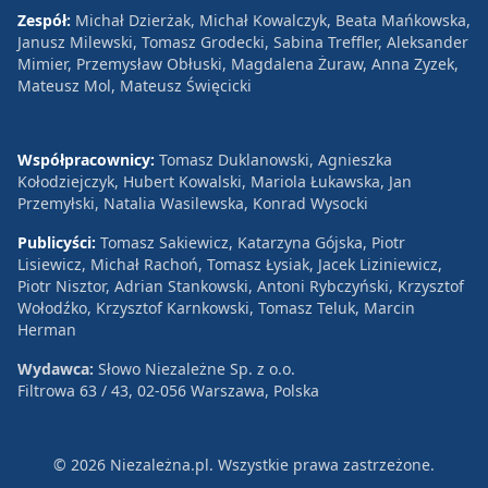
Zespół:
Michał Dzierżak, Michał Kowalczyk, Beata Mańkowska,
Janusz Milewski, Tomasz Grodecki, Sabina Treffler, Aleksander
Mimier, Przemysław Obłuski, Magdalena Żuraw, Anna Zyzek,
Mateusz Mol, Mateusz Święcicki
Współpracownicy:
Tomasz Duklanowski, Agnieszka
Kołodziejczyk, Hubert Kowalski, Mariola Łukawska, Jan
Przemyłski, Natalia Wasilewska, Konrad Wysocki
Publicyści:
Tomasz Sakiewicz, Katarzyna Gójska, Piotr
Lisiewicz, Michał Rachoń, Tomasz Łysiak, Jacek Liziniewicz,
Piotr Nisztor, Adrian Stankowski, Antoni Rybczyński, Krzysztof
Wołodźko, Krzysztof Karnkowski, Tomasz Teluk, Marcin
Herman
Wydawca:
Słowo Niezależne Sp. z o.o.
Filtrowa 63 / 43, 02-056 Warszawa, Polska
© 2026 Niezależna.pl. Wszystkie prawa zastrzeżone.