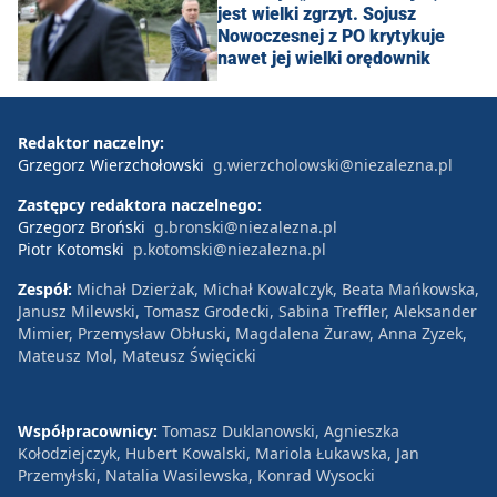
jest wielki zgrzyt. Sojusz
Nowoczesnej z PO krytykuje
nawet jej wielki orędownik
Redaktor naczelny:
Grzegorz Wierzchołowski
g.wierzcholowski@niezalezna.pl
Zastępcy redaktora naczelnego:
Grzegorz Broński
g.bronski@niezalezna.pl
Piotr Kotomski
p.kotomski@niezalezna.pl
Zespół:
Michał Dzierżak, Michał Kowalczyk, Beata Mańkowska,
Janusz Milewski, Tomasz Grodecki, Sabina Treffler, Aleksander
Mimier, Przemysław Obłuski, Magdalena Żuraw, Anna Zyzek,
Mateusz Mol, Mateusz Święcicki
Współpracownicy:
Tomasz Duklanowski, Agnieszka
Kołodziejczyk, Hubert Kowalski, Mariola Łukawska, Jan
Przemyłski, Natalia Wasilewska, Konrad Wysocki