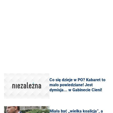
Co się dzieje w PO? Kabaret to
mało powiedziane! Jest
dymisja... w Gabinecie Cieni!
Miała być „wielka koalicja”, a