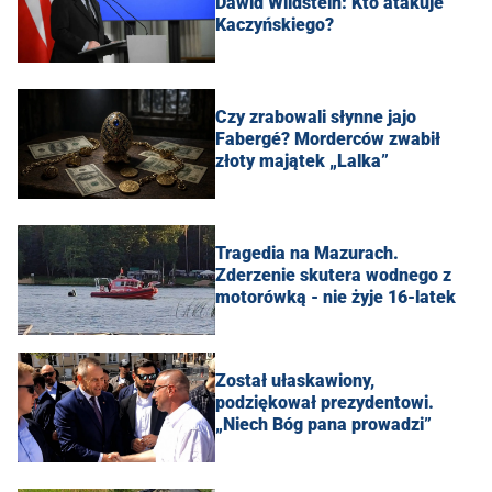
Dawid Wildstein: Kto atakuje
Kaczyńskiego?
Czy zrabowali słynne jajo
Fabergé? Morderców zwabił
złoty majątek „Lalka”
Tragedia na Mazurach.
Zderzenie skutera wodnego z
motorówką - nie żyje 16-latek
Został ułaskawiony,
podziękował prezydentowi.
„Niech Bóg pana prowadzi”