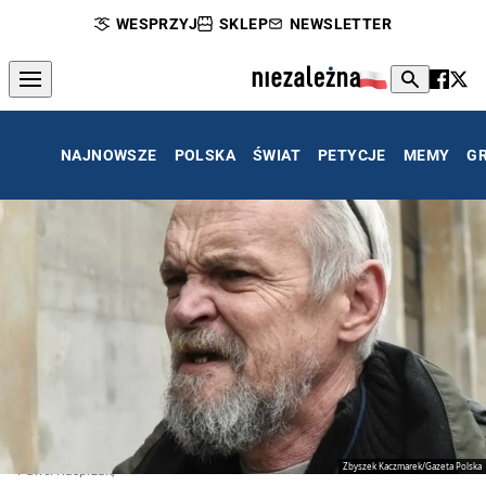
WESPRZYJ
SKLEP
NEWSLETTER
NAJNOWSZE
POLSKA
ŚWIAT
PETYCJE
MEMY
G
Zbyszek Kaczmarek/Gazeta Polska
Paweł Kasprzak,