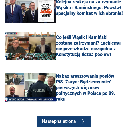
Kolejna reakcja na zatrzymanie
Wąsika i Kamińskiego. Powstał
specjalny komitet w ich obronie!
Co jeśli Wąsik i Kamiński
zostaną zatrzymani? Łąckiemu
nie przeszkadza niezgodna z
Konstytucją liczba posłów!
Nakaz aresztowania posłów
PiS. Żaryn: Będziemy mieć
pierwszych więźniów
politycznych w Polsce po 89.
roku
Następna strona