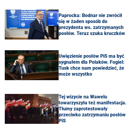
Paprocka: Bodnar nie zwrócił
się w żaden sposób do
prezydenta ws. zatrzymanych
posłów. Teraz szuka kruczków
Uwięzienie posłów PiS ma być
sygnałem dla Polaków. Fogiel:
Tusk chce nam powiedzieć, że
może wszystko
Tej wizycie na Wawelu
towarzyszyła też manifestacja.
Tłumy zaprotestowały
przeciwko zatrzymaniu posłów
PiS