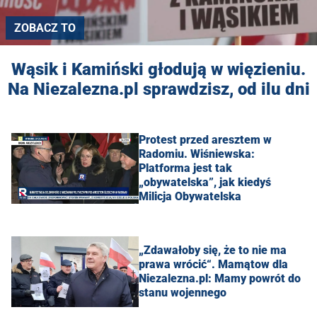
ZOBACZ TO
Wąsik i Kamiński głodują w więzieniu.
Na Niezalezna.pl sprawdzisz, od ilu dni
Protest przed aresztem w
Radomiu. Wiśniewska:
Platforma jest tak
„obywatelska”, jak kiedyś
Milicja Obywatelska
„Zdawałoby się, że to nie ma
prawa wrócić“. Mamątow dla
Niezalezna.pl: Mamy powrót do
stanu wojennego