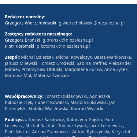
Redaktor naczelny:
Grzegorz Wierzchołowski
g.wierzcholowski@niezalezna.pl
Zastępcy redaktora naczelnego:
Grzegorz Broński
g.bronski@niezalezna.pl
Piotr Kotomski
p.kotomski@niezalezna.pl
Zespół:
Michał Dzierżak, Michał Kowalczyk, Beata Mańkowska,
Janusz Milewski, Tomasz Grodecki, Sabina Treffler, Aleksander
Mimier, Przemysław Obłuski, Magdalena Żuraw, Anna Zyzek,
Mateusz Mol, Mateusz Święcicki
Współpracownicy:
Tomasz Duklanowski, Agnieszka
Kołodziejczyk, Hubert Kowalski, Mariola Łukawska, Jan
Przemyłski, Natalia Wasilewska, Konrad Wysocki
Publicyści:
Tomasz Sakiewicz, Katarzyna Gójska, Piotr
Lisiewicz, Michał Rachoń, Tomasz Łysiak, Jacek Liziniewicz,
Piotr Nisztor, Adrian Stankowski, Antoni Rybczyński, Krzysztof