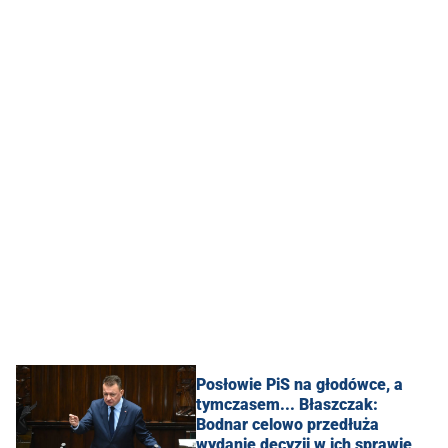
Posłowie PiS na głodówce, a
tymczasem... Błaszczak:
Bodnar celowo przedłuża
wydanie decyzji w ich sprawie