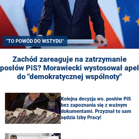
"TO POWÓD DO WSTYDU"
Zachód zareaguje na zatrzymanie
posłów PiS? Morawiecki wystosował apel
do "demokratycznej wspólnoty"
Kolejna decyzja ws. posłów PiS
bez zapoznania się z ważnym
dokumentami. Przyznał to sam
sędzia Izby Pracy!