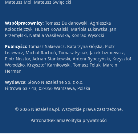
Mateusz Mol, Mateusz Święcicki
Współpracownicy:
Tomasz Duklanowski, Agnieszka
Kołodziejczyk, Hubert Kowalski, Mariola Łukawska, Jan
Przemyłski, Natalia Wasilewska, Konrad Wysocki
Publicyści:
Tomasz Sakiewicz, Katarzyna Gójska, Piotr
Lisiewicz, Michał Rachoń, Tomasz Łysiak, Jacek Liziniewicz,
Piotr Nisztor, Adrian Stankowski, Antoni Rybczyński, Krzysztof
Wołodźko, Krzysztof Karnkowski, Tomasz Teluk, Marcin
Herman
Wydawca:
Słowo Niezależne Sp. z o.o.
Filtrowa 63 / 43, 02-056 Warszawa, Polska
© 2026 Niezależna.pl. Wszystkie prawa zastrzeżone.
Patronat
Reklama
Polityka prywatności