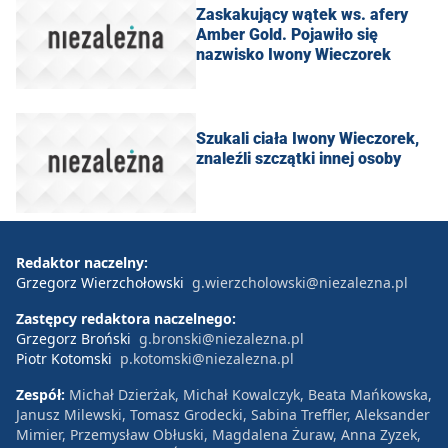
Zaskakujący wątek ws. afery
Amber Gold. Pojawiło się
nazwisko Iwony Wieczorek
Szukali ciała Iwony Wieczorek,
znaleźli szczątki innej osoby
Redaktor naczelny:
Grzegorz Wierzchołowski
g.wierzcholowski@niezalezna.pl
Zastępcy redaktora naczelnego:
Grzegorz Broński
g.bronski@niezalezna.pl
Piotr Kotomski
p.kotomski@niezalezna.pl
Zespół:
Michał Dzierżak, Michał Kowalczyk, Beata Mańkowska,
Janusz Milewski, Tomasz Grodecki, Sabina Treffler, Aleksander
Mimier, Przemysław Obłuski, Magdalena Żuraw, Anna Zyzek,