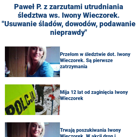
Paweł P. z zarzutami utrudniania
śledztwa ws. Iwony Wieczorek.
"Usuwanie śladów, dowodów, podawanie
nieprawdy"
Przełom w śledztwie dot. Iwony
Wieczorek. Są pierwsze
zatrzymania
Mija 12 lat od zaginięcia Iwony
Wieczorek
Trwają poszukiwania Iwony
Wieczorek. W akcji dron i