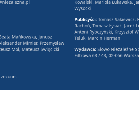
@niezalezna.pl
Kowalski, Mariola Łukawska, Ja
Wysocki
Publicyści:
Tomasz Sakiewicz, K
Rachoń, Tomasz Łysiak, Jacek Li
Antoni Rybczyński, Krzysztof 
 Beata Mańkowska, Janusz
Teluk, Marcin Herman
, Aleksander Mimier, Przemysław
eusz Mol, Mateusz Święcicki
Wydawca:
Słowo Niezależne Sp
Filtrowa 63 / 43, 02-056 Warsz
rzeżone.