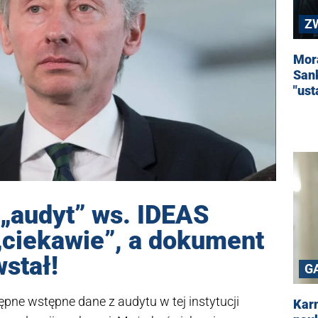
Z
Mora
San
"us
„audyt” ws. IDEAS
„ciekawie”, a dokument
wstał!
G
ępne wstępne dane z audytu w tej instytucji
Karn