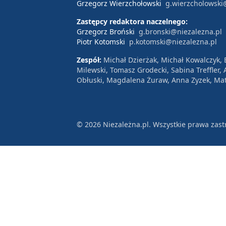
Grzegorz Wierzchołowski
g.wierzcholowski
Zastępcy redaktora naczelnego:
Grzegorz Broński
g.bronski@niezalezna.pl
Piotr Kotomski
p.kotomski@niezalezna.pl
Zespół:
Michał Dzierżak, Michał Kowalczyk,
Milewski, Tomasz Grodecki, Sabina Treffler
Obłuski, Magdalena Żuraw, Anna Zyzek, Mat
© 2026 Niezależna.pl. Wszystkie prawa zast