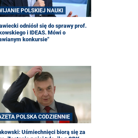
WIJANIE POLSKIEJ NAUKI
wiecki odniósł się do sprawy prof.
kowskiego i IDEAS. Mówi o
tawianym konkursie"
AZETA POLSKA CODZIENNIE
kowski: Uśmiechnięci biorą się za