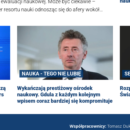
nauk
ewaluacji naukowej. Może być ciekawie –
r resortu nauki odnosząc się do afery wokół
tu z audytu dawno minął, a z najnowszego
nego audytu nie przeprowadzono.
NAUKA - TEGO NIE LUBIĘ
S
szą
Wykańczają prestiżowy ośrodek
Rozp
rs
naukowy. Gdula z każdym kolejnym
Świa
wpisem coraz bardziej się kompromituje
Współpracownicy:
Tomasz Duk