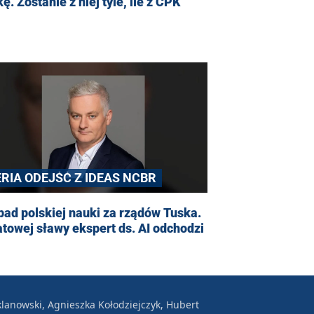
ę. Zostanie z niej tyle, ile z CPK
ERIA ODEJŚĆ Z IDEAS NCBR
ad polskiej nauki za rządów Tuska.
towej sławy ekspert ds. AI odchodzi
lanowski, Agnieszka Kołodziejczyk, Hubert