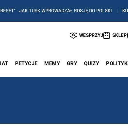
"RESET" - JAK TUSK WPROWADZAŁ ROSJĘ DO POLSKI
|
KU
WESPRZYJ
SKLEP
IAT
PETYCJE
MEMY
GRY
QUIZY
POLITYK