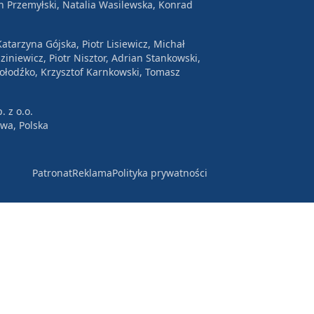
n Przemyłski, Natalia Wasilewska, Konrad
atarzyna Gójska, Piotr Lisiewicz, Michał
ziniewicz, Piotr Nisztor, Adrian Stankowski,
Wołodźko, Krzysztof Karnkowski, Tomasz
. z o.o.
awa, Polska
Patronat
Reklama
Polityka prywatności