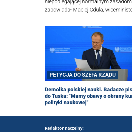
niepodlegającej normalnym zasadom 
zapowiadał Maciej Gdula, wiceministe
IDEAS NCBR. Termin publikacji rapor
oświadczenia resortu wynika, że żad
PETYCJA DO SZEFA RZĄDU
Demolka polskiej nauki. Badacze pi
do Tuska: "Mamy obawy o obrany ku
polityki naukowej"
Redaktor naczelny: