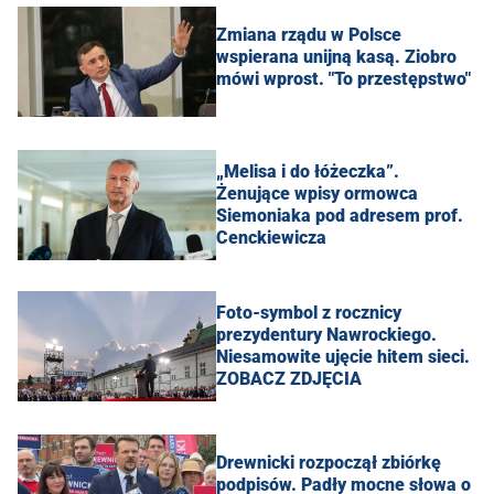
Zmiana rządu w Polsce
wspierana unijną kasą. Ziobro
mówi wprost. "To przestępstwo"
„Melisa i do łóżeczka”.
Żenujące wpisy ormowca
Siemoniaka pod adresem prof.
Cenckiewicza
Foto-symbol z rocznicy
prezydentury Nawrockiego.
Niesamowite ujęcie hitem sieci.
ZOBACZ ZDJĘCIA
Drewnicki rozpoczął zbiórkę
podpisów. Padły mocne słowa o