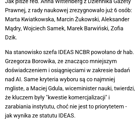
Jak pisze red. Anna Wittenberg z Dziennika Gazety
Prawnej, z rady naukowej zrezygnowało już 6 osób:
Marta Kwiatkowska, Marcin Żukowski, Aleksander
Mądry, Wojciech Samek, Marek Barwiński, Zofia
Dzik.
Na stanowisko szefa IDEAS NCBR powołano dr hab.
Grzegorza Borowika, ze znacząco mniejszym
doświadczeniem i osiągnięciami w zakresie badań
nad AI. Same kryteria wyboru są co najmniej
mgliste, a Maciej Gdula, wiceminister nauki, twierdzi,
że kluczem były "kwestie komercjalizacji" i
zarabiania instytutu, choć nie jest to priorytetem -
jak wynika ze statutu IDEAS.