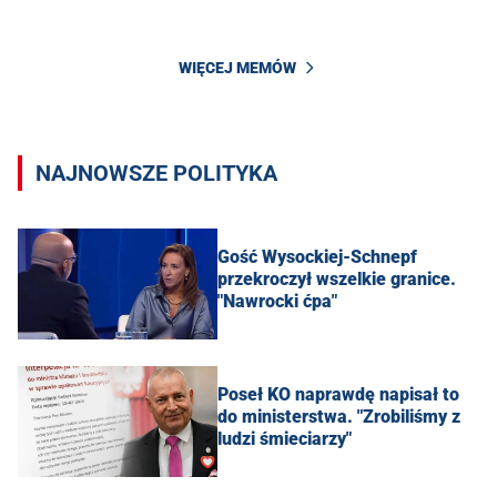
WIĘCEJ MEMÓW
NAJNOWSZE POLITYKA
Gość Wysockiej-Schnepf
przekroczył wszelkie granice.
"Nawrocki ćpa"
Poseł KO naprawdę napisał to
do ministerstwa. "Zrobiliśmy z
ludzi śmieciarzy"