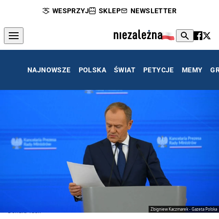
WESPRZYJ
SKLEP
NEWSLETTER
NAJNOWSZE
POLSKA
ŚWIAT
PETYCJE
MEMY
G
Zbigniew Kaczmarek - Gazeta Polska
Donald Tusk