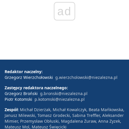
ad
Redaktor naczelny:
Grzegorz Wierzchołowski
g.wierzcholowski@niezalezna.pl
Zastępcy redaktora naczelnego:
Grzegorz Broński
g.bronski@niezalezna.pl
Piotr Kotomski
p.kotomski@niezalezna.pl
Zespół:
Michał Dzierżak, Michał Kowalczyk, Beata Mańkowska,
Janusz Milewski, Tomasz Grodecki, Sabina Treffler, Aleksander
Mimier, Przemysław Obłuski, Magdalena Żuraw, Anna Zyzek,
Mateusz Mol, Mateusz Święcicki