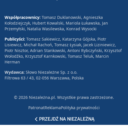
Współpracownicy:
Tomasz Duklanowski, Agnieszka
Kołodziejczyk, Hubert Kowalski, Mariola Łukawska, Jan
Przemyłski, Natalia Wasilewska, Konrad Wysocki
Publicyści:
Tomasz Sakiewicz, Katarzyna Gójska, Piotr
Lisiewicz, Michał Rachoń, Tomasz Łysiak, Jacek Liziniewicz,
Piotr Nisztor, Adrian Stankowski, Antoni Rybczyński, Krzysztof
Wołodźko, Krzysztof Karnkowski, Tomasz Teluk, Marcin
Herman
Wydawca:
Słowo Niezależne Sp. z o.o.
Filtrowa 63 / 43, 02-056 Warszawa, Polska
© 2026 Niezależna.pl. Wszystkie prawa zastrzeżone.
Patronat
Reklama
Polityka prywatności
PRZEJDŹ NA NIEZALEŻNĄ