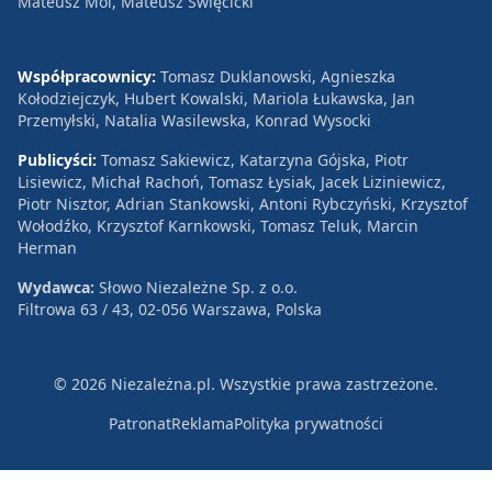
Mateusz Mol, Mateusz Święcicki
Współpracownicy:
Tomasz Duklanowski, Agnieszka
Kołodziejczyk, Hubert Kowalski, Mariola Łukawska, Jan
Przemyłski, Natalia Wasilewska, Konrad Wysocki
Publicyści:
Tomasz Sakiewicz, Katarzyna Gójska, Piotr
Lisiewicz, Michał Rachoń, Tomasz Łysiak, Jacek Liziniewicz,
Piotr Nisztor, Adrian Stankowski, Antoni Rybczyński, Krzysztof
Wołodźko, Krzysztof Karnkowski, Tomasz Teluk, Marcin
Herman
Wydawca:
Słowo Niezależne Sp. z o.o.
Filtrowa 63 / 43, 02-056 Warszawa, Polska
© 2026 Niezależna.pl. Wszystkie prawa zastrzeżone.
Patronat
Reklama
Polityka prywatności