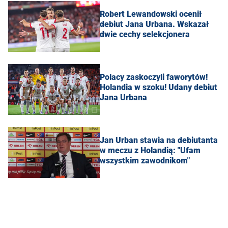
Robert Lewandowski ocenił
debiut Jana Urbana. Wskazał
dwie cechy selekcjonera
Polacy zaskoczyli faworytów!
Holandia w szoku! Udany debiut
Jana Urbana
Jan Urban stawia na debiutanta
w meczu z Holandią: "Ufam
wszystkim zawodnikom"