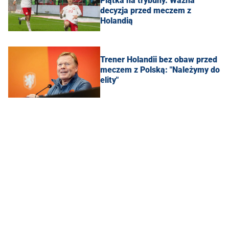
Piątka na trybuny. Ważna
decyzja przed meczem z
Holandią
Trener Holandii bez obaw przed
meczem z Polską: "Należymy do
elity"