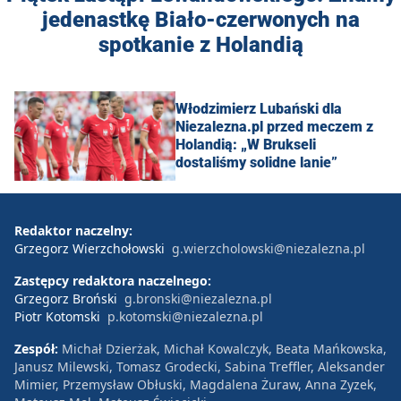
jedenastkę Biało-czerwonych na
spotkanie z Holandią
Włodzimierz Lubański dla
Niezalezna.pl przed meczem z
Holandią: „W Brukseli
dostaliśmy solidne lanie”
Redaktor naczelny:
Grzegorz Wierzchołowski
g.wierzcholowski@niezalezna.pl
Zastępcy redaktora naczelnego:
Grzegorz Broński
g.bronski@niezalezna.pl
Piotr Kotomski
p.kotomski@niezalezna.pl
Zespół:
Michał Dzierżak, Michał Kowalczyk, Beata Mańkowska,
Janusz Milewski, Tomasz Grodecki, Sabina Treffler, Aleksander
Mimier, Przemysław Obłuski, Magdalena Żuraw, Anna Zyzek,