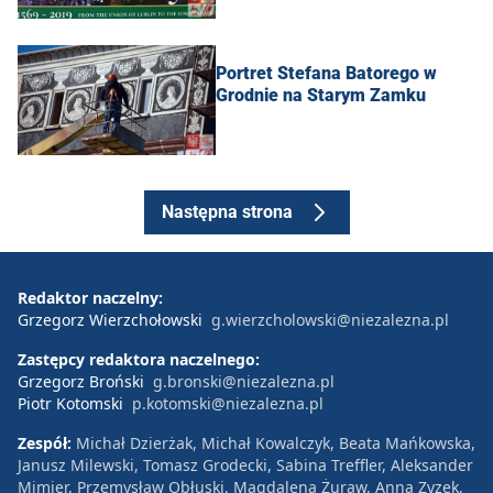
Portret Stefana Batorego w
Grodnie na Starym Zamku
Następna strona
Redaktor naczelny:
Grzegorz Wierzchołowski
g.wierzcholowski@niezalezna.pl
Zastępcy redaktora naczelnego:
Grzegorz Broński
g.bronski@niezalezna.pl
Piotr Kotomski
p.kotomski@niezalezna.pl
Zespół:
Michał Dzierżak, Michał Kowalczyk, Beata Mańkowska,
Janusz Milewski, Tomasz Grodecki, Sabina Treffler, Aleksander
Mimier, Przemysław Obłuski, Magdalena Żuraw, Anna Zyzek,