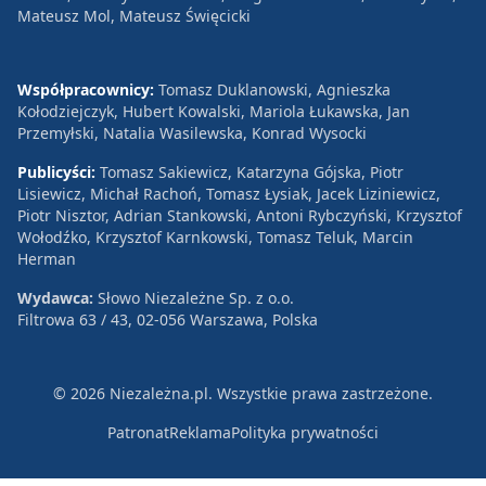
Mateusz Mol, Mateusz Święcicki
Współpracownicy:
Tomasz Duklanowski, Agnieszka
Kołodziejczyk, Hubert Kowalski, Mariola Łukawska, Jan
Przemyłski, Natalia Wasilewska, Konrad Wysocki
Publicyści:
Tomasz Sakiewicz, Katarzyna Gójska, Piotr
Lisiewicz, Michał Rachoń, Tomasz Łysiak, Jacek Liziniewicz,
Piotr Nisztor, Adrian Stankowski, Antoni Rybczyński, Krzysztof
Wołodźko, Krzysztof Karnkowski, Tomasz Teluk, Marcin
Herman
Wydawca:
Słowo Niezależne Sp. z o.o.
Filtrowa 63 / 43, 02-056 Warszawa, Polska
© 2026 Niezależna.pl. Wszystkie prawa zastrzeżone.
Patronat
Reklama
Polityka prywatności