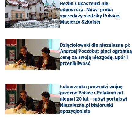
Reżim Łukaszenki nie
odpuszcza. Nowa próba
sprzedaży siedziby Polskiej
Macierzy Szkolnej
Dzięciołowski dla niezalezna.pl:
Andrzej Poczobut płaci ogromną
cenę za swoją niezgodę, upór i
przenikliwość
Łukaszenka prowadzi wojnę
przeciw Polsce i Polakom od
niemal 20 lat - mówi portalowi
Niezalezna.pl białoruski
opozycjonista