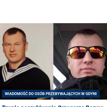
WIADOMOŚĆ DO OSÓB PRZEBYWAJĄCYCH W GDYNI