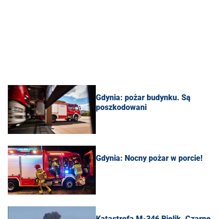
Gdynia: pożar budynku. Są
poszkodowani
Gdynia: Nocny pożar w porcie!
Katastrofa M-346 Bielik. Czarne