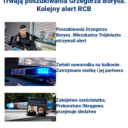
Trwają poszukiwania Grzegorza Borysa.
Kolejny alert RCB
Poszukiwania Grzegorza
Borysa. Mieszkańcy Trójmiasta
otrzymali alert
Zwłoki noworodka na balkonie.
Zatrzymano matkę i jej partnera
Zabójstwo sześciolatka.
Prokuratura Okręgowa
przejmuje śledztwo