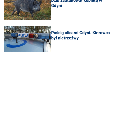
Dzik zaatakował kobietę w
Gdyni
Pościg ulicami Gdyni. Kierowca
był nietrzeźwy