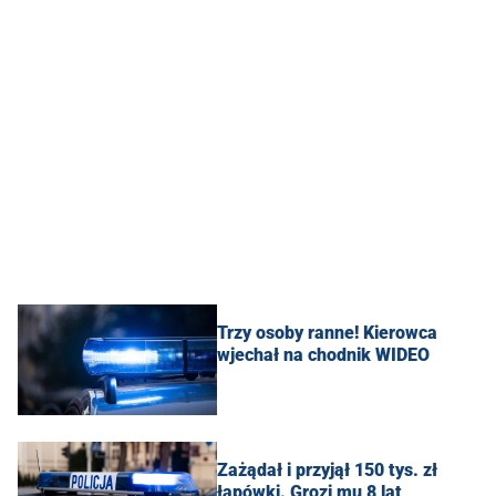
Trzy osoby ranne! Kierowca
wjechał na chodnik WIDEO
Zażądał i przyjął 150 tys. zł
łapówki. Grozi mu 8 lat