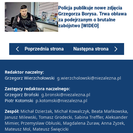
Policja publikuje nowe zdjęcia
Grzegorza Borysa. Trwa obława
za podejrzanym o brutalne
zabójstwo [WIDEO]
Poprzednia strona
Następna strona
Redaktor naczelny:
Grzegorz Wierzchołowski
g.wierzcholowski@niezalezna.pl
Zastępcy redaktora naczelnego:
Grzegorz Broński
g.bronski@niezalezna.pl
Piotr Kotomski
p.kotomski@niezalezna.pl
Zespół:
Michał Dzierżak, Michał Kowalczyk, Beata Mańkowska,
Janusz Milewski, Tomasz Grodecki, Sabina Treffler, Aleksander
Mimier, Przemysław Obłuski, Magdalena Żuraw, Anna Zyzek,
Mateusz Mol, Mateusz Święcicki