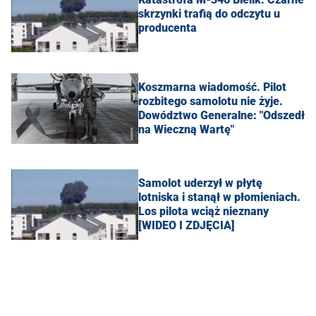
skrzynki trafią do odczytu u
producenta
Koszmarna wiadomość. Pilot
rozbitego samolotu nie żyje.
Dowództwo Generalne: "Odszedł
na Wieczną Wartę"
Samolot uderzył w płytę
lotniska i stanął w płomieniach.
Los pilota wciąż nieznany
[WIDEO I ZDJĘCIA]