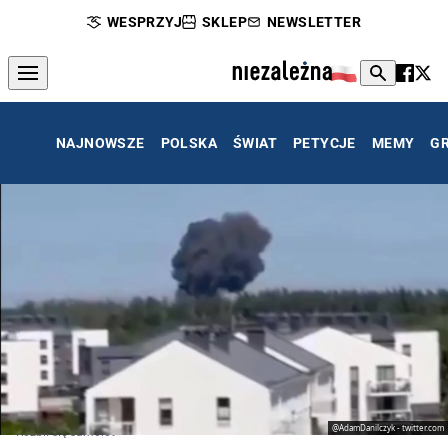
WESPRZYJ
SKLEP
NEWSLETTER
NAJNOWSZE
POLSKA
ŚWIAT
PETYCJE
MEMY
G
@AdamDanilczyk - twitter.com
Rozbił się samolot