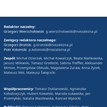
Redaktor naczelny:
Grzegorz Wierzchołowski
g.wierzcholowski@niezalezna.pl
Zastępcy redaktora naczelnego:
Grzegorz Broński
g.bronski@niezalezna.pl
Piotr Kotomski
p.kotomski@niezalezna.pl
Zespół:
Michał Dzierżak, Michał Kowalczyk, Beata Mańkowska,
Janusz Milewski, Tomasz Grodecki, Sabina Treffler, Aleksander
Mimier, Przemysław Obłuski, Magdalena Żuraw, Anna Zyzek,
Mateusz Mol, Mateusz Święcicki
Współpracownicy:
Tomasz Duklanowski, Agnieszka
Kołodziejczyk, Hubert Kowalski, Mariola Łukawska, Jan
Przemyłski, Natalia Wasilewska, Konrad Wysocki
Publicyści:
Tomasz Sakiewicz, Katarzyna Gójska, Piotr