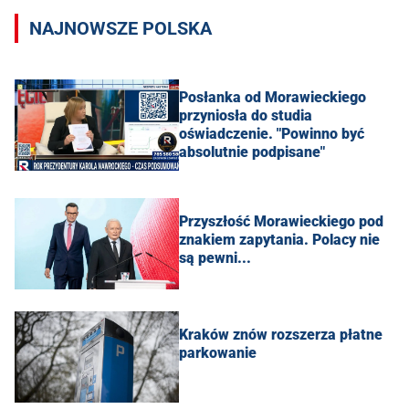
NAJNOWSZE POLSKA
Posłanka od Morawieckiego
przyniosła do studia
oświadczenie. "Powinno być
absolutnie podpisane"
Przyszłość Morawieckiego pod
znakiem zapytania. Polacy nie
są pewni...
Kraków znów rozszerza płatne
parkowanie