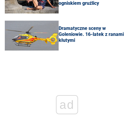
ogniskiem gruźlicy
Dramatyczne sceny w
Goleniowie. 16-latek z ranami
kłutymi
ad