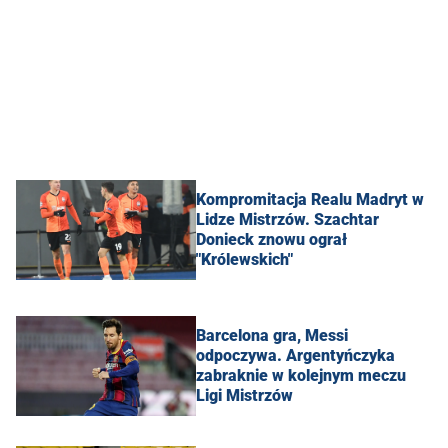
Kompromitacja Realu Madryt w
Lidze Mistrzów. Szachtar
Donieck znowu ograł
"Królewskich"
Barcelona gra, Messi
odpoczywa. Argentyńczyka
zabraknie w kolejnym meczu
Ligi Mistrzów