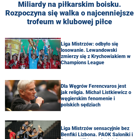
Miliardy na piłkarskim boisku.
Rozpoczyna się walka o najcenniejsze
trofeum w klubowej piłce
Liga Mistrzów: odbyło się
losowanie. Lewandowski
zmierzy się z Krychowiakiem w
Champions League
Dla Węgrów Ferencvaros jest
jak religia. Michał Listkiewicz o
węgierskim fenomenie i
polskich sędziach
Liga Mistrzów sensacyjnie bez
Benfiki Lizbona. PAOK Saloniki i