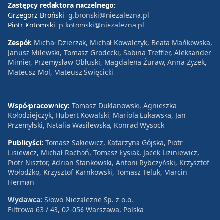
Zastępcy redaktora naczelnego:
Grzegorz Broński
g.bronski@niezalezna.pl
Piotr Kotomski
p.kotomski@niezalezna.pl
Zespół:
Michał Dzierżak, Michał Kowalczyk, Beata Mańkowska,
Janusz Milewski, Tomasz Grodecki, Sabina Treffler, Aleksander
Mimier, Przemysław Obłuski, Magdalena Żuraw, Anna Zyzek,
Mateusz Mol, Mateusz Święcicki
Współpracownicy:
Tomasz Duklanowski, Agnieszka
Kołodziejczyk, Hubert Kowalski, Mariola Łukawska, Jan
Przemyłski, Natalia Wasilewska, Konrad Wysocki
Publicyści:
Tomasz Sakiewicz, Katarzyna Gójska, Piotr
Lisiewicz, Michał Rachoń, Tomasz Łysiak, Jacek Liziniewicz,
Piotr Nisztor, Adrian Stankowski, Antoni Rybczyński, Krzysztof
Wołodźko, Krzysztof Karnkowski, Tomasz Teluk, Marcin
Herman
Wydawca:
Słowo Niezależne Sp. z o.o.
Filtrowa 63 / 43, 02-056 Warszawa, Polska