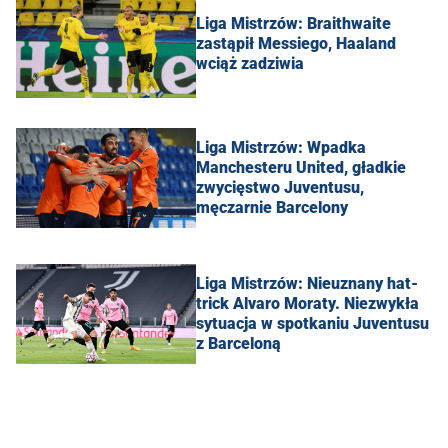
Liga Mistrzów: Braithwaite
zastąpił Messiego, Haaland
wciąż zadziwia
Liga Mistrzów: Wpadka
Manchesteru United, gładkie
zwycięstwo Juventusu,
męczarnie Barcelony
Liga Mistrzów: Nieuznany hat-
trick Alvaro Moraty. Niezwykła
sytuacja w spotkaniu Juventusu
z Barceloną