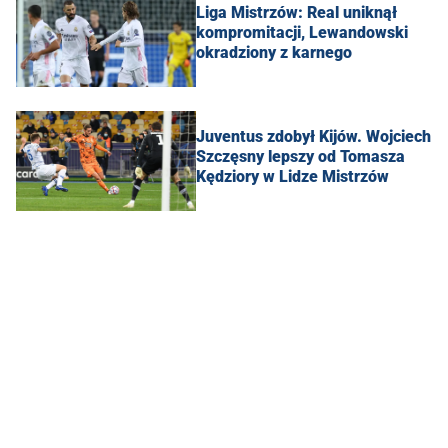
Liga Mistrzów: Real uniknął
kompromitacji, Lewandowski
okradziony z karnego
Juventus zdobył Kijów. Wojciech
Szczęsny lepszy od Tomasza
Kędziory w Lidze Mistrzów