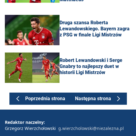
Druga szansa Roberta
Lewandowskiego. Bayern zagra
z PSG w finale Ligi Mistrzów
Robert Lewandowski i Serge
Gnabry to najlepszy duet w
historii Ligi Mistrzów
Poprzednia strona
Następna strona
Redaktor naczelny:
Grzegorz Wierzchołowski
g.wierzcholowski@niezalezna.pl