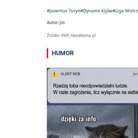
#Juventus Turyn
#Dynamo Kijów
#Liga Mistr
Autor:
jm
Źródło: PAP, niezalezna.pl
HUMOR