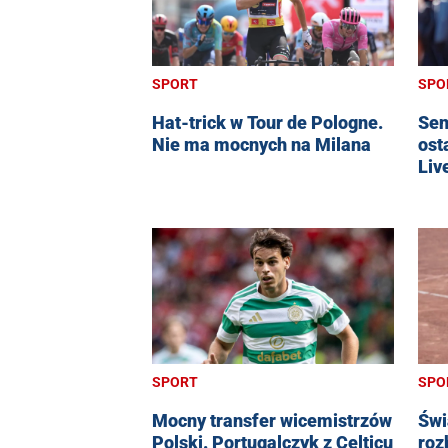
SPORT
SPO
Hat-trick w Tour de Pologne.
Sen
Nie ma mocnych na Milana
ost
Liv
SPORT
SPO
Mocny transfer wicemistrzów
Świ
Polski. Portugalczyk z Celticu
roz