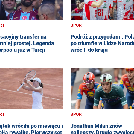
RT
SPORT
sacyjny transfer na
Podróż z przygodami. Pol
atniej prostej. Legenda
po triumfie w Lidze Naro
erpoolu już w Turcji
wrócili do kraju
RT
SPORT
ątek wróciła po miesiącu i
Jonathan Milan znów
biła rywalkę. Pierwszy set
najlepszy. Drugie zwycięs