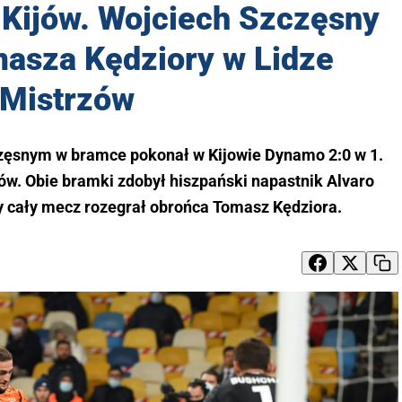
 Kijów. Wojciech Szczęsny
masza Kędziory w Lidze
Mistrzów
zęsnym w bramce pokonał w Kijowie Dynamo 2:0 w 1.
zów. Obie bramki zdobył hiszpański napastnik Alvaro
y cały mecz rozegrał obrońca Tomasz Kędziora.