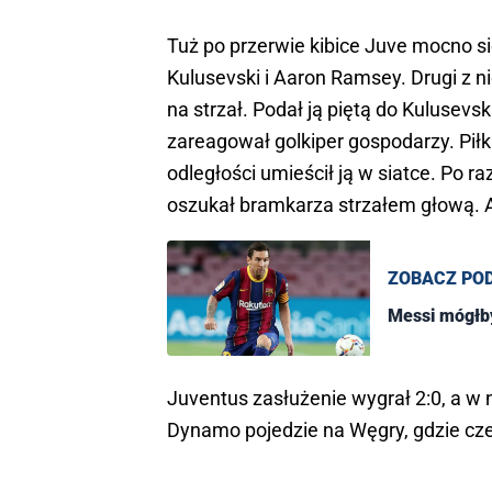
Tuż po przerwie kibice Juve mocno si
Kulusevski i Aaron Ramsey. Drugi z ni
na strzał. Podał ją piętą do Kulusev
zareagował golkiper gospodarzy. Piłka
odległości umieścił ją w siatce. Po r
oszukał bramkarza strzałem głową. 
ZOBACZ PO
Messi mógłby
Juventus zasłużenie wygrał 2:0, a w n
Dynamo pojedzie na Węgry, gdzie cze