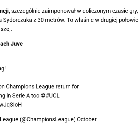
cji,
szczególnie zaimponował w doliczonym czasie gry,
ja Sydorczuka z 30 metrów. To właśnie w drugiej połowie
wszej.
wach Juve
ng!
on Champions League return for
ng in Serie A too ⚽️
#UCL
FwJqSIoH
 League (@ChampionsLeague)
October