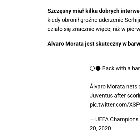
Szczęsny miał kilka dobrych interwen
kiedy obronił groźne uderzenie Serhi
działo się znacznie więcej niż w pier
Alvaro Morata jest skuteczny w bar
⚪️⚫️ Back with a ba
Álvaro Morata nets 
Juventus after scori
pic.twitter.com/XS
— UEFA Champions
20, 2020