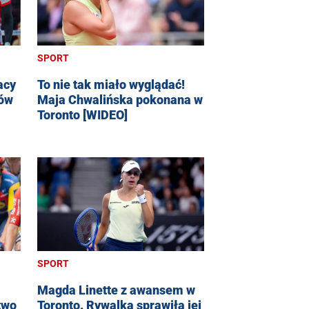
SPORT
acy
To nie tak miało wyglądać!
dów
Maja Chwalińska pokonana w
Toronto [WIDEO]
SPORT
Magda Linette z awansem w
two
Toronto. Rywalka sprawiła jej