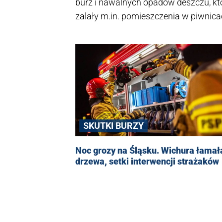
burz i nawalnych opadów deszczu, któ
zalały m.in. pomieszczenia w piwnica
Teatru im. Wandy Siemaszkowej.
SKUTKI BURZY
Noc grozy na Śląsku. Wichura łamał
drzewa, setki interwencji strażaków