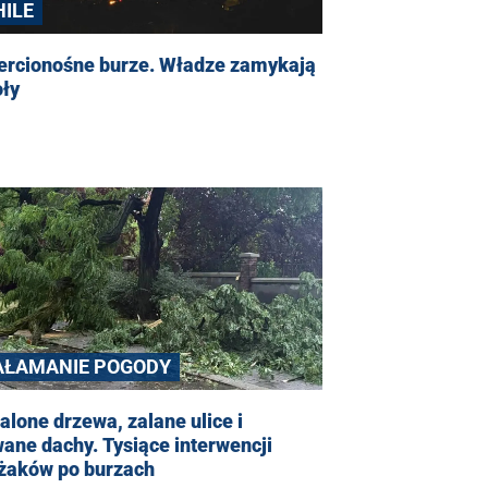
HILE
ercionośne burze. Władze zamykają
oły
AŁAMANIE POGODY
lone drzewa, zalane ulice i
ane dachy. Tysiące interwencji
ażaków po burzach