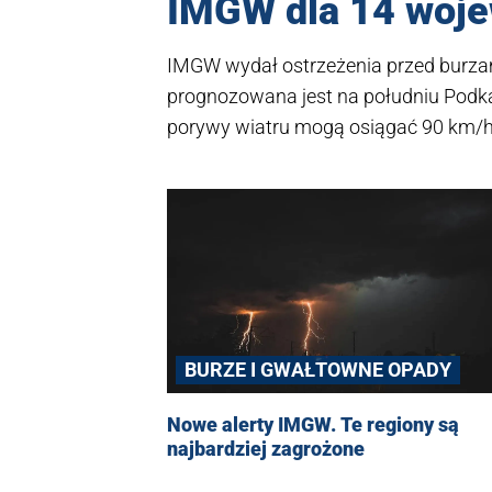
IMGW dla 14 woj
IMGW wydał ostrzeżenia przed burzam
prognozowana jest na południu Podkarp
porywy wiatru mogą osiągać 90 km/
deszczu oraz grad. RCB ostrzega ró
energii.
BURZE I GWAŁTOWNE OPADY
Nowe alerty IMGW. Te regiony są
najbardziej zagrożone