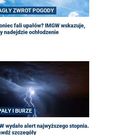
AGŁY ZWROT POGODY
oniec fali upałów? IMGW wskazuje,
y nadejdzie ochłodzenie
PAŁY I BURZE
W wydało alert najwyższego stopnia.
awdź szczegóły