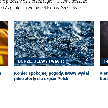
re przeszły dziś przez region. Ulewne deszcze
ch Szpitala Uniwersyteckiego w Rzeszowie i
1
BURZE, ULEWY I WIATR
Aler
a
Koniec spokojnej pogody. IMGW wydał
Nadc
pilne alerty dla części Polski