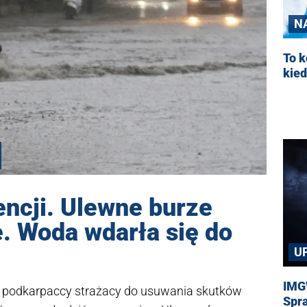
N
To k
kied
ncji. Ulewne burze
e. Woda wdarła się do
U
IMG
ry podkarpaccy strażacy do usuwania skutków
Spr