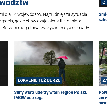
ewództw
C
i dla 14 województw. Najtrudniejsza sytuacja
Śmi
szk
acia, gdzie obowiązują alerty II stopnia, a
h. Burzom mogą towarzyszyć intensywne opady
wnież przed możliwymi przerwami w dostawach
LOKALNIE TEŻ BURZE
Z
Silny wiatr uderzy w ten region Polski.
Powa
IMGW ostrzega
zerw
str