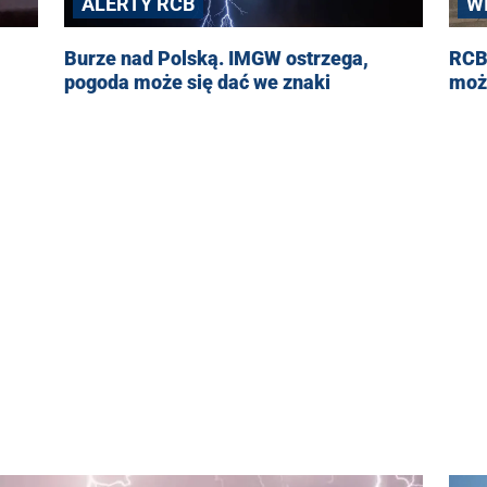
ALERTY RCB
W
Burze nad Polską. IMGW ostrzega,
RCB 
pogoda może się dać we znaki
moż