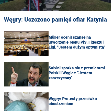
Węgry: Uczczono pamięć ofiar Katynia
Müller ocenił szanse na
utworzenie bloku PiS, Fideszu i
Ligi. "Jestem dużym optymistą"
Salvini spotka się z premierami
Polski i Węgier: "Jestem
zaszczycony"
Węgry: Protesty przeciwko
obostrzeniom