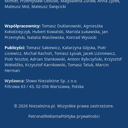
Mimier, Przemysław Obłuski, Magdalena Żuraw, Anna Zyzek,
Mateusz Mol, Mateusz Święcicki
Współpracownicy:
Tomasz Duklanowski, Agnieszka
Kołodziejczyk, Hubert Kowalski, Mariola Łukawska, Jan
Przemyłski, Natalia Wasilewska, Konrad Wysocki
Publicyści:
Tomasz Sakiewicz, Katarzyna Gójska, Piotr
Lisiewicz, Michał Rachoń, Tomasz Łysiak, Jacek Liziniewicz,
Piotr Nisztor, Adrian Stankowski, Antoni Rybczyński, Krzysztof
Wołodźko, Krzysztof Karnkowski, Tomasz Teluk, Marcin
Herman
Wydawca:
Słowo Niezależne Sp. z o.o.
Filtrowa 63 / 43, 02-056 Warszawa, Polska
© 2026 Niezależna.pl. Wszystkie prawa zastrzeżone.
Patronat
Reklama
Polityka prywatności