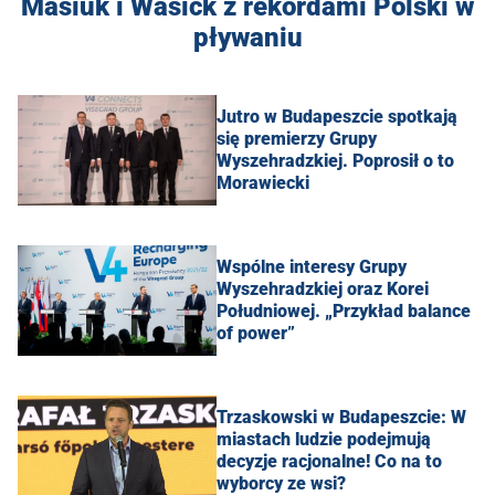
Masiuk i Wasick z rekordami Polski w
pływaniu
Jutro w Budapeszcie spotkają
się premierzy Grupy
Wyszehradzkiej. Poprosił o to
Morawiecki
Wspólne interesy Grupy
Wyszehradzkiej oraz Korei
Południowej. „Przykład balance
of power”
Trzaskowski w Budapeszcie: W
miastach ludzie podejmują
decyzje racjonalne! Co na to
wyborcy ze wsi?