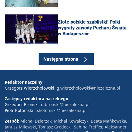
Złote polskie szablistki! Polki
wygrały zawody Pucharu Świata
w Budapeszcie
Następna strona
Redaktor naczelny:
Grzegorz Wierzchołowski
g.wierzcholowski@niezalezna.pl
Zastępcy redaktora naczelnego:
Grzegorz Broński
g.bronski@niezalezna.pl
Piotr Kotomski
p.kotomski@niezalezna.pl
Zespół:
Michał Dzierżak, Michał Kowalczyk, Beata Mańkowska,
Janusz Milewski, Tomasz Grodecki, Sabina Treffler, Aleksander