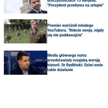
uroczystościach 15 sierpnia.
"Prezydent przebywa na urlopie"
Premier wyróżnił młodego
YouTubera. "Róbcie swoje, nigdy
się nie poddawajcie"
Media głównego nurtu
przedstawiały rosyjską wersję
historii. Dr Rydliński: Dziwi mnie
takie działanie