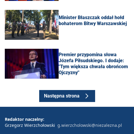
Minister Błaszczak oddał hołd
bohaterom Bitwy Warszawskiej
Premier przypomina słowa
Józefa Piłsudskiego. I dodaje:
"Tym większa chwała obrońcom
Ojczyzny"
Następna strona
Redaktor naczelny:
Grzegorz Wierzchołowski
g.wierzcholowski@niezalezna.pl