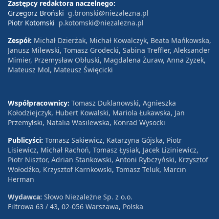
Zastępcy redaktora naczelnego:
Grzegorz Broński
g.bronski@niezalezna.pl
Piotr Kotomski
p.kotomski@niezalezna.pl
Zespół:
Michał Dzierżak, Michał Kowalczyk, Beata Mańkowska,
Janusz Milewski, Tomasz Grodecki, Sabina Treffler, Aleksander
Mimier, Przemysław Obłuski, Magdalena Żuraw, Anna Zyzek,
Mateusz Mol, Mateusz Święcicki
Współpracownicy:
Tomasz Duklanowski, Agnieszka
Kołodziejczyk, Hubert Kowalski, Mariola Łukawska, Jan
Przemyłski, Natalia Wasilewska, Konrad Wysocki
Publicyści:
Tomasz Sakiewicz, Katarzyna Gójska, Piotr
Lisiewicz, Michał Rachoń, Tomasz Łysiak, Jacek Liziniewicz,
Piotr Nisztor, Adrian Stankowski, Antoni Rybczyński, Krzysztof
Wołodźko, Krzysztof Karnkowski, Tomasz Teluk, Marcin
Herman
Wydawca:
Słowo Niezależne Sp. z o.o.
Filtrowa 63 / 43, 02-056 Warszawa, Polska