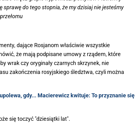
tę sprawę do tego stopnia, że my dzisiaj nie jesteśmy
 przełomu
umenty, dające Rosjanom właściwie wszystkie
 mówić, że mają podpisane umowy z rządem, które
y wrak czy oryginały czarnych skrzynek, nie
czasu zakończenia rosyjskiego śledztwa, czyli można
polewa, gdy... Macierewicz kwituje: To przyznanie się
e się toczyć "dziesiątki lat".