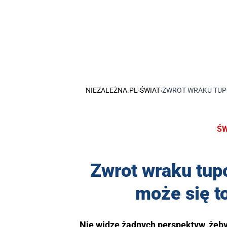
NIEZALEŻNA.PL
›
ŚWIAT
›
ZWROT WRAKU TUPO
ŚW
Zwrot wraku tup
może się to
Nie widzę żadnych perspektyw, żeby 