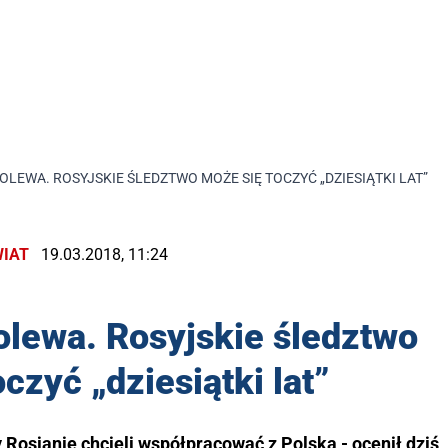
LEWA. ROSYJSKIE ŚLEDZTWO MOŻE SIĘ TOCZYĆ „DZIESIĄTKI LAT”
IAT
19.03.2018, 11:24
olewa. Rosyjskie śledztwo
czyć „dziesiątki lat”
Rosjanie chcieli współpracować z Polską - ocenił dziś