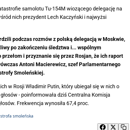
atastrofie samolotu Tu-154M wiozącego delegację na
śród nich prezydent Lech Kaczyński i najwyżsi
rdzili podczas rozmów z polską delegacją w Moskwie,
liwy po zakończeniu śledztwa i... wspólnym
 przełom i przyznanie się przez Rosjan, że ich raport
wówczas Antoni Macierewicz, szef Parlamentarnego
strofy Smoleńskiej.
h w Rosji Władimir Putin, który ubiegał się w nich o
. głosów - poinformowała dziś Centralna Komisja
głosów. Frekwencja wynosiła 67,4 proc.
strofa smoleńska