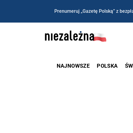
Prenumeruj „Gazetę Polską” z bezpła
NAJNOWSZE
POLSKA
ŚW