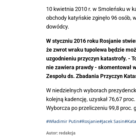
10 kwietnia 2010 r. w Smoleńsku w k
obchody katyńskie zginęło 96 osób, w
dowódcy.
W styczniu 2016 roku Rosjanie stwie
że zwrot wraku tupolewa będzie moż
uzgodnieniu przyczyn katastrofy. - To
nie zawiera prawdy - skomentował 
Zespołu ds. Zbadania Przyczyn Kata
W niedzielnych wyborach prezydenckic
kolejną kadencję, uzyskał 76,67 proc
Wyborcza po przeliczeniu 99,8 proc. 
#Władimir Putin
#Rosjanie
#Jacek Sasin
#Kata
Autor:
redakcja