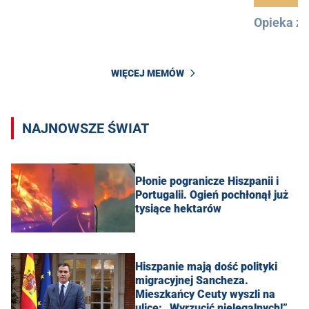
Opieka z
WIĘCEJ MEMÓW
NAJNOWSZE ŚWIAT
Płonie pogranicze Hiszpanii i
Portugalii. Ogień pochłonął już
tysiące hektarów
Hiszpanie mają dość polityki
migracyjnej Sancheza.
Mieszkańcy Ceuty wyszli na
ulicę: „Wyrzucić nielegalnych!”