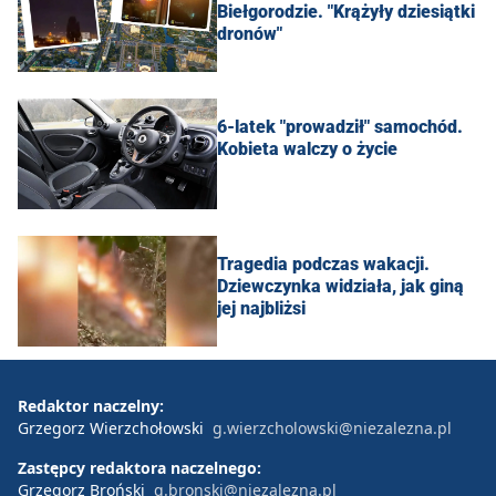
Biełgorodzie. "Krążyły dziesiątki
dronów"
6-latek "prowadził" samochód.
Kobieta walczy o życie
Tragedia podczas wakacji.
Dziewczynka widziała, jak giną
jej najbliżsi
Redaktor naczelny:
Grzegorz Wierzchołowski
g.wierzcholowski@niezalezna.pl
Zastępcy redaktora naczelnego:
Grzegorz Broński
g.bronski@niezalezna.pl