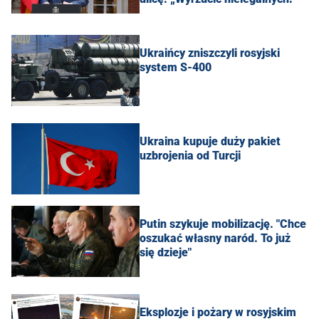
Ukraińcy zniszczyli rosyjski
system S-400
Ukraina kupuje duży pakiet
uzbrojenia od Turcji
Putin szykuje mobilizację. "Chce
oszukać własny naród. To już
się dzieje"
Eksplozje i pożary w rosyjskim