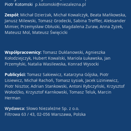
Piotr Kotomski
p.kotomski@niezalezna.pl
Zespół:
Michał Dzierżak, Michał Kowalczyk, Beata Mańkowska,
Janusz Milewski, Tomasz Grodecki, Sabina Treffler, Aleksander
Mimier, Przemysław Obłuski, Magdalena Żuraw, Anna Zyzek,
Mateusz Mol, Mateusz Święcicki
Współpracownicy:
Tomasz Duklanowski, Agnieszka
Kołodziejczyk, Hubert Kowalski, Mariola Łukawska, Jan
Przemyłski, Natalia Wasilewska, Konrad Wysocki
Publicyści:
Tomasz Sakiewicz, Katarzyna Gójska, Piotr
Lisiewicz, Michał Rachoń, Tomasz Łysiak, Jacek Liziniewicz,
Piotr Nisztor, Adrian Stankowski, Antoni Rybczyński, Krzysztof
Wołodźko, Krzysztof Karnkowski, Tomasz Teluk, Marcin
Herman
Wydawca:
Słowo Niezależne Sp. z o.o.
Filtrowa 63 / 43, 02-056 Warszawa, Polska