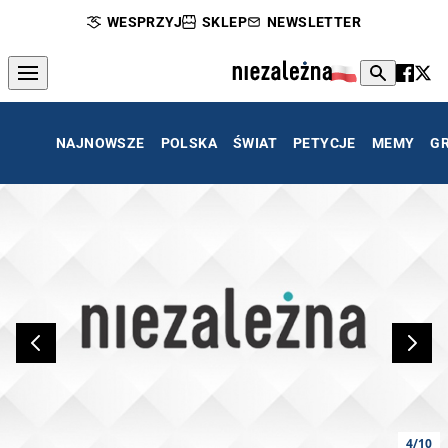
WESPRZYJ
SKLEP
NEWSLETTER
NAJNOWSZE
POLSKA
ŚWIAT
PETYCJE
MEMY
G
4/10