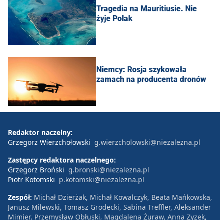
Tragedia na Mauritiusie. Nie
żyje Polak
Niemcy: Rosja szykowała
zamach na producenta dronów
Redaktor naczelny:
Grzegorz Wierzchołowski
g.wierzcholowski@niezalezna.pl
Zastępcy redaktora naczelnego:
Grzegorz Broński
g.bronski@niezalezna.pl
Piotr Kotomski
p.kotomski@niezalezna.pl
Zespół:
Michał Dzierżak, Michał Kowalczyk, Beata Mańkowska,
Janusz Milewski, Tomasz Grodecki, Sabina Treffler, Aleksander
Mimier, Przemysław Obłuski, Magdalena Żuraw, Anna Zyzek,