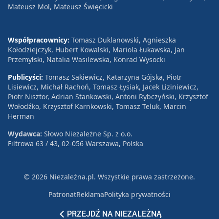
Mateusz Mol, Mateusz Święcicki
Współpracownicy:
Tomasz Duklanowski, Agnieszka
Kołodziejczyk, Hubert Kowalski, Mariola Łukawska, Jan
Przemyłski, Natalia Wasilewska, Konrad Wysocki
Publicyści:
Tomasz Sakiewicz, Katarzyna Gójska, Piotr
Lisiewicz, Michał Rachoń, Tomasz Łysiak, Jacek Liziniewicz,
Piotr Nisztor, Adrian Stankowski, Antoni Rybczyński, Krzysztof
Wołodźko, Krzysztof Karnkowski, Tomasz Teluk, Marcin
Herman
Wydawca:
Słowo Niezależne Sp. z o.o.
Filtrowa 63 / 43, 02-056 Warszawa, Polska
© 2026 Niezależna.pl. Wszystkie prawa zastrzeżone.
Patronat
Reklama
Polityka prywatności
PRZEJDŹ NA NIEZALEŻNĄ