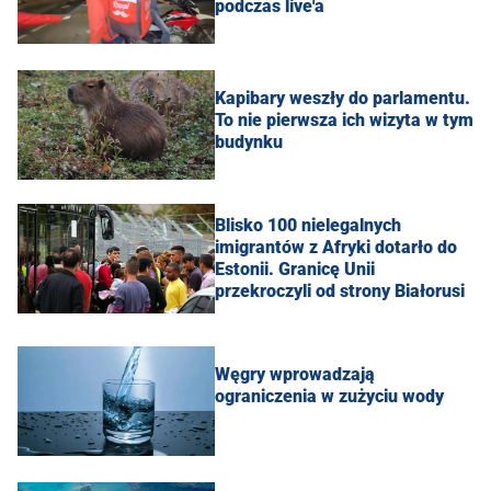
podczas live'a
Kapibary weszły do parlamentu.
To nie pierwsza ich wizyta w tym
budynku
Blisko 100 nielegalnych
imigrantów z Afryki dotarło do
Estonii. Granicę Unii
przekroczyli od strony Białorusi
Węgry wprowadzają
ograniczenia w zużyciu wody