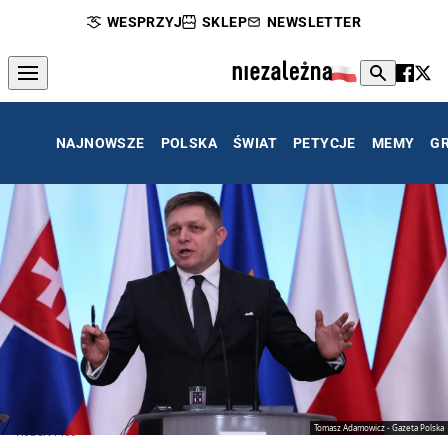
WESPRZYJ
SKLEP
NEWSLETTER
NAJNOWSZE
POLSKA
ŚWIAT
PETYCJE
MEMY
G
Tomasz Adamowicz - Gazeta Polska
Robert Fico