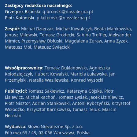
Zastępcy redaktora naczelnego:
Grzegorz Broński
g.bronski@niezalezna.pl
Piotr Kotomski
p.kotomski@niezalezna.pl
Zespół:
Michał Dzierżak, Michał Kowalczyk, Beata Mańkowska,
Janusz Milewski, Tomasz Grodecki, Sabina Treffler, Aleksander
Mimier, Przemysław Obłuski, Magdalena Żuraw, Anna Zyzek,
Mateusz Mol, Mateusz Święcicki
Współpracownicy:
Tomasz Duklanowski, Agnieszka
Kołodziejczyk, Hubert Kowalski, Mariola Łukawska, Jan
Przemyłski, Natalia Wasilewska, Konrad Wysocki
Publicyści:
Tomasz Sakiewicz, Katarzyna Gójska, Piotr
Lisiewicz, Michał Rachoń, Tomasz Łysiak, Jacek Liziniewicz,
Piotr Nisztor, Adrian Stankowski, Antoni Rybczyński, Krzysztof
Wołodźko, Krzysztof Karnkowski, Tomasz Teluk, Marcin
Herman
Wydawca:
Słowo Niezależne Sp. z o.o.
Filtrowa 63 / 43, 02-056 Warszawa, Polska