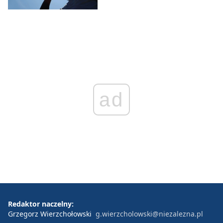
ad
Redaktor naczelny:
Grzegorz Wierzchołowski
g.wierzcholowski@niezalezna.pl