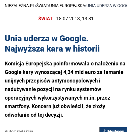
NIEZALEŻNA.PL
›
ŚWIAT
›
UNIA EUROPEJSKA
›
UNIA UDERZA W GOOGLE
ŚWIAT
18.07.2018, 13:31
Unia uderza w Google.
Najwyższa kara w historii
Komisja Europejska poinformowała o nałożeniu na
Google kary wynoszącej 4,34 mld euro za łamanie
unijnych przepisów antymonopolowych i
nadużywanie pozycji na rynku systemów
operacyjnych wykorzystywanych m.in. przez
smartfony. Koncern już obwieścił, że złoży
odwołanie od tej decyzji.
Autor:
redakcja
Udostępnij