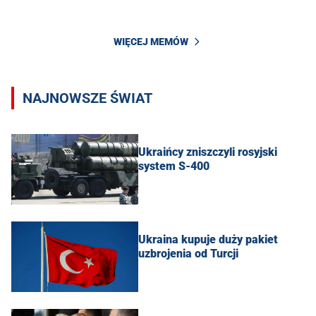
WIĘCEJ MEMÓW
NAJNOWSZE ŚWIAT
Ukraińcy zniszczyli rosyjski
system S-400
Ukraina kupuje duży pakiet
uzbrojenia od Turcji