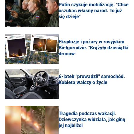
Putin szykuje mobilizację. "Chce
oszukać własny naród. To już
się dzieje"
Eksplozje i pożary w rosyjskim
Biełgorodzie. "Krążyły dziesiątki
dronów"
6-latek "prowadził" samochód.
Kobieta walczy o życie
Tragedia podczas wakacji.
Dziewczynka widziała, jak giną
jej najbliżsi