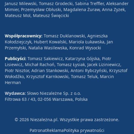
Janusz Milewski, Tomasz Grodecki, Sabina Treffler, Aleksander
Mimier, Przemysław Obłuski, Magdalena Żuraw, Anna Zyzek,
Mateusz Mol, Mateusz Święcicki
Współpracownicy:
Tomasz Duklanowski, Agnieszka
Kołodziejczyk, Hubert Kowalski, Mariola Łukawska, Jan
Przemyłski, Natalia Wasilewska, Konrad Wysocki
Publicyści:
Tomasz Sakiewicz, Katarzyna Gójska, Piotr
Lisiewicz, Michał Rachoń, Tomasz Łysiak, Jacek Liziniewicz,
Piotr Nisztor, Adrian Stankowski, Antoni Rybczyński, Krzysztof
Wołodźko, Krzysztof Karnkowski, Tomasz Teluk, Marcin
Herman
Wydawca:
Słowo Niezależne Sp. z o.o.
Filtrowa 63 / 43, 02-056 Warszawa, Polska
© 2026 Niezależna.pl. Wszystkie prawa zastrzeżone.
Patronat
Reklama
Polityka prywatności