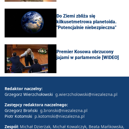
Do Ziemi zbliża się
kilkusetmetrowa planetoida.
"Potencjalnie niebezpieczna"
Premier Kosowa obrzucony
jajami w parlamencie [WIDEO]
Redaktor naczelny:
Grzegorz Wierzchołowski
g.wierzcholowski@niezalezna.pl
Zastępcy redaktora naczelnego:
Grzegorz Broński
g.bronski@niezalezna.pl
Piotr Kotomski
p.kotomski@niezalezna.pl
Zespół:
Michał Dzierżak, Michał Kowalczyk, Beata Mańkowska,