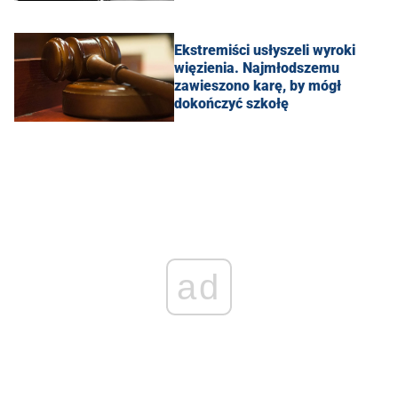
Ekstremiści usłyszeli wyroki
więzienia. Najmłodszemu
zawieszono karę, by mógł
dokończyć szkołę
ad