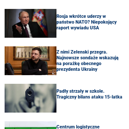
Rosja wkrótce uderzy w
państwo NATO? Niepokojący
raport wywiadu USA
Z nimi Zełenski przegra.
Najnowsze sondaże wskazują
na porażkę obecnego
prezydenta Ukrainy
Padły strzały w szkole.
Tragiczny bilans ataku 15-latka
Centrum logistyczne