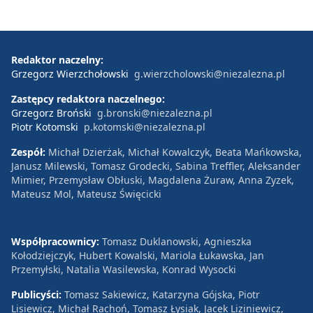
Redaktor naczelny:
Grzegorz Wierzchołowski
g.wierzcholowski@niezalezna.pl
Zastępcy redaktora naczelnego:
Grzegorz Broński
g.bronski@niezalezna.pl
Piotr Kotomski
p.kotomski@niezalezna.pl
Zespół:
Michał Dzierżak, Michał Kowalczyk, Beata Mańkowska,
Janusz Milewski, Tomasz Grodecki, Sabina Treffler, Aleksander
Mimier, Przemysław Obłuski, Magdalena Żuraw, Anna Zyzek,
Mateusz Mol, Mateusz Święcicki
Współpracownicy:
Tomasz Duklanowski, Agnieszka
Kołodziejczyk, Hubert Kowalski, Mariola Łukawska, Jan
Przemyłski, Natalia Wasilewska, Konrad Wysocki
Publicyści:
Tomasz Sakiewicz, Katarzyna Gójska, Piotr
Lisiewicz, Michał Rachoń, Tomasz Łysiak, Jacek Liziniewicz,