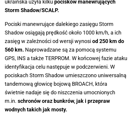
ukraińska użyła kilku
pocisków manewrujących
Storm Shadow/SCALP.
Pociski manewrujące dalekiego zasięgu Storm
Shadow osiągają prędkość około 1000 km/h, a ich
zasięg w zależności od wersji wynosi
od 250 km do
560 km.
Naprowadzane są za pomocą systemu
GPS, INS a także TERPROM. W końcowej fazie ataku
identyfikacja celu następuje w podczerwieni. W
pociskach Storm Shadow umieszczono uniwersalną
tandemową głowicę bojową BROACH, która
świetnie nadaje się do niszczenia umocnionych
m.in.
schronów oraz bunkrów, jak i przepraw
wodnych takich jak mosty.