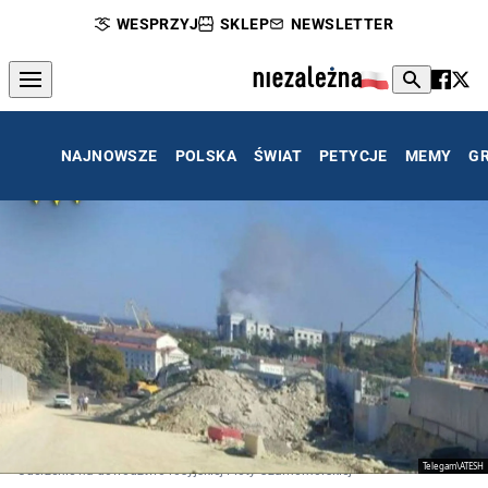
WESPRZYJ
SKLEP
NEWSLETTER
NAJNOWSZE
POLSKA
ŚWIAT
PETYCJE
MEMY
G
Telegam\ATESH
Uderzenie na dowództwo rosyjskiej Floty Czarnomorskiej