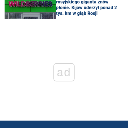
rosyjskiego giganta znów
płonie. Kijów uderzył ponad 2
tys. km w głąb Rosji
ad