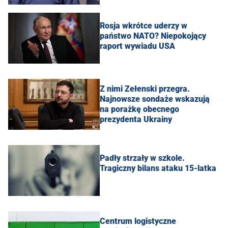
Rosja wkrótce uderzy w
państwo NATO? Niepokojący
raport wywiadu USA
Z nimi Zełenski przegra.
Najnowsze sondaże wskazują
na porażkę obecnego
prezydenta Ukrainy
Padły strzały w szkole.
Tragiczny bilans ataku 15-latka
Centrum logistyczne