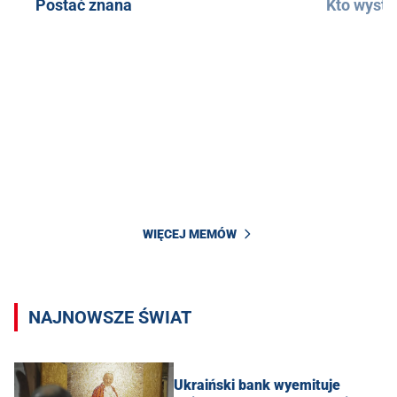
Postać znana
Kto wystą
WIĘCEJ MEMÓW
NAJNOWSZE ŚWIAT
Ukraiński bank wyemituje