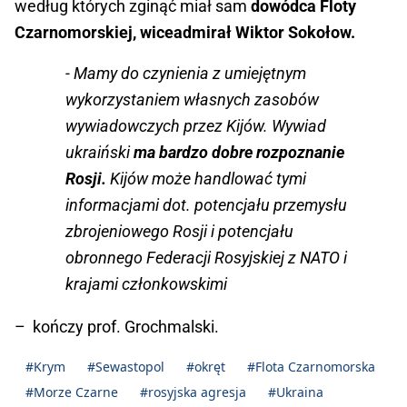
według których zginąć miał sam
dowódca Floty
Czarnomorskiej, wiceadmirał Wiktor Sokołow.
- Mamy do czynienia z umiejętnym
wykorzystaniem własnych zasobów
wywiadowczych przez Kijów. Wywiad
ukraiński
ma bardzo dobre rozpoznanie
Rosji.
Kijów może handlować tymi
informacjami dot. potencjału przemysłu
zbrojeniowego Rosji i potencjału
obronnego Federacji Rosyjskiej z NATO i
krajami członkowskimi
– kończy prof. Grochmalski.
#Krym
#Sewastopol
#okręt
#Flota Czarnomorska
#Morze Czarne
#rosyjska agresja
#Ukraina