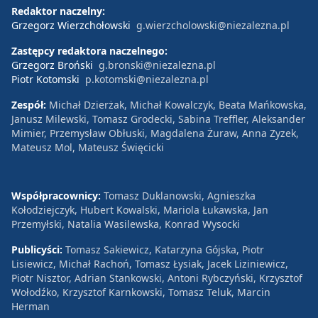
Redaktor naczelny:
Grzegorz Wierzchołowski
g.wierzcholowski@niezalezna.pl
Zastępcy redaktora naczelnego:
Grzegorz Broński
g.bronski@niezalezna.pl
Piotr Kotomski
p.kotomski@niezalezna.pl
Zespół:
Michał Dzierżak, Michał Kowalczyk, Beata Mańkowska,
Janusz Milewski, Tomasz Grodecki, Sabina Treffler, Aleksander
Mimier, Przemysław Obłuski, Magdalena Żuraw, Anna Zyzek,
Mateusz Mol, Mateusz Święcicki
Współpracownicy:
Tomasz Duklanowski, Agnieszka
Kołodziejczyk, Hubert Kowalski, Mariola Łukawska, Jan
Przemyłski, Natalia Wasilewska, Konrad Wysocki
Publicyści:
Tomasz Sakiewicz, Katarzyna Gójska, Piotr
Lisiewicz, Michał Rachoń, Tomasz Łysiak, Jacek Liziniewicz,
Piotr Nisztor, Adrian Stankowski, Antoni Rybczyński, Krzysztof
Wołodźko, Krzysztof Karnkowski, Tomasz Teluk, Marcin
Herman