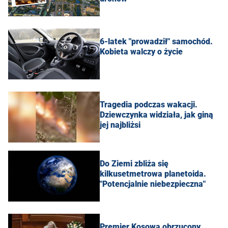
6-latek "prowadził" samochód.
Kobieta walczy o życie
Tragedia podczas wakacji.
Dziewczynka widziała, jak giną
jej najbliżsi
Do Ziemi zbliża się
kilkusetmetrowa planetoida.
"Potencjalnie niebezpieczna"
Premier Kosowa obrzucony