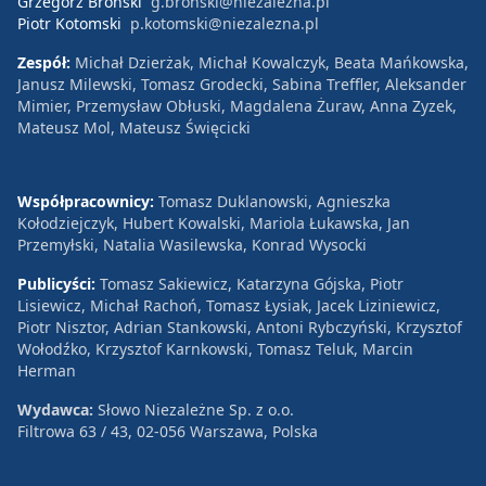
Grzegorz Broński
g.bronski@niezalezna.pl
Piotr Kotomski
p.kotomski@niezalezna.pl
Zespół:
Michał Dzierżak, Michał Kowalczyk, Beata Mańkowska,
Janusz Milewski, Tomasz Grodecki, Sabina Treffler, Aleksander
Mimier, Przemysław Obłuski, Magdalena Żuraw, Anna Zyzek,
Mateusz Mol, Mateusz Święcicki
Współpracownicy:
Tomasz Duklanowski, Agnieszka
Kołodziejczyk, Hubert Kowalski, Mariola Łukawska, Jan
Przemyłski, Natalia Wasilewska, Konrad Wysocki
Publicyści:
Tomasz Sakiewicz, Katarzyna Gójska, Piotr
Lisiewicz, Michał Rachoń, Tomasz Łysiak, Jacek Liziniewicz,
Piotr Nisztor, Adrian Stankowski, Antoni Rybczyński, Krzysztof
Wołodźko, Krzysztof Karnkowski, Tomasz Teluk, Marcin
Herman
Wydawca:
Słowo Niezależne Sp. z o.o.
Filtrowa 63 / 43, 02-056 Warszawa, Polska