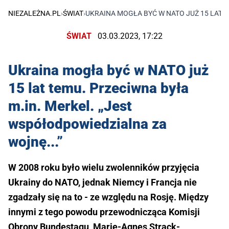
NIEZALEŻNA.PL
›
ŚWIAT
›
UKRAINA MOGŁA BYĆ W NATO JUŻ 15 LAT T
ŚWIAT
03.03.2023, 17:22
Ukraina mogła być w NATO już
15 lat temu. Przeciwna była
m.in. Merkel. „Jest
współodpowiedzialna za
wojnę...”
W 2008 roku było wielu zwolenników przyjęcia
Ukrainy do NATO, jednak Niemcy i Francja nie
zgadzały się na to - ze względu na Rosję. Między
innymi z tego powodu przewodnicząca Komisji
Obrony Bundestagu, Marie-Agnes Strack-