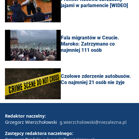
jajami w parlamencie [WIDEO]
Fala migrantów w Ceucie.
Maroko: Zatrzymano co
najmniej 111 osób
Czołowe zderzenie autobusów.
Co najmniej 21 osób nie żyje
Redaktor naczelny:
Grzegorz Wierzchołowski
g.wierzcholowski@niezalezna.pl
Zastępcy redaktora naczelnego: