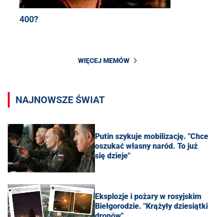
400?
WIĘCEJ MEMÓW
NAJNOWSZE ŚWIAT
Putin szykuje mobilizację. "Chce
oszukać własny naród. To już
się dzieje"
Eksplozje i pożary w rosyjskim
Biełgorodzie. "Krążyły dziesiątki
dronów"