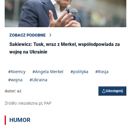
ZOBACZ PODOBNE
Sakiewicz: Tusk, wraz z Merkel, współodpowiada za
wojnę na Ukrainie
#Niemcy
#Angela Merkel
#polityka
#Rosja
#wojna
#Ukraina
Autor:
az
Udostępnij
Źródło: niezalezna.pl, PAP
HUMOR