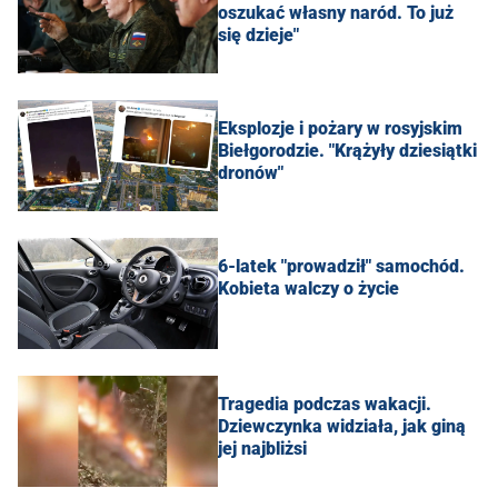
oszukać własny naród. To już
się dzieje"
Eksplozje i pożary w rosyjskim
Biełgorodzie. "Krążyły dziesiątki
dronów"
6-latek "prowadził" samochód.
Kobieta walczy o życie
Tragedia podczas wakacji.
Dziewczynka widziała, jak giną
jej najbliżsi