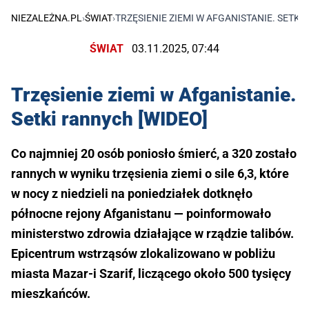
NIEZALEŻNA.PL
›
ŚWIAT
›
TRZĘSIENIE ZIEMI W AFGANISTANIE. SETKI
ŚWIAT
03.11.2025, 07:44
Trzęsienie ziemi w Afganistanie.
Setki rannych [WIDEO]
Co najmniej 20 osób poniosło śmierć, a 320 zostało
rannych w wyniku trzęsienia ziemi o sile 6,3, które
w nocy z niedzieli na poniedziałek dotknęło
północne rejony Afganistanu — poinformowało
ministerstwo zdrowia działające w rządzie talibów.
Epicentrum wstrząsów zlokalizowano w pobliżu
miasta Mazar-i Szarif, liczącego około 500 tysięcy
mieszkańców.