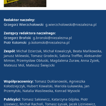
Redaktor naczelny:
Grzegorz Wierzchołowski
g.wierzcholowski@niezalezna.pl
Zastępcy redaktora naczelnego:
Grzegorz Broński
g.bronski@niezalezna.pl
Piotr Kotomski
p.kotomski@niezalezna.pl
Zespół:
Michał Dzierżak, Michał Kowalczyk, Beata Mańkowska,
Janusz Milewski, Tomasz Grodecki, Sabina Treffler, Aleksander
Mimier, Przemysław Obłuski, Magdalena Żuraw, Anna Zyzek,
Mateusz Mol, Mateusz Święcicki
Współpracownicy:
Tomasz Duklanowski, Agnieszka
Kołodziejczyk, Hubert Kowalski, Mariola Łukawska, Jan
Przemyłski, Natalia Wasilewska, Konrad Wysocki
Publicyści:
Tomasz Sakiewicz, Katarzyna Gójska, Piotr
Lisiewicz, Michał Rachoń, Tomasz Łysiak, Jacek Liziniewicz,