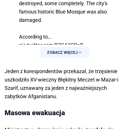
destroyed, some completely. The city's
famous historic Blue Mosque was also
damaged.
According to…
pic.twitter.com/lI7CA2QBaR
ZOBACZ WIĘCEJ
— NEXTA (@nexta_tv)
November 3,
2025
Jeden z korespondentów przekazał, że trzęsienie
uszkodziło XV-wieczny Błękitny Meczet w Mazar-i
Szarif, uznawany za jeden z najważniejszych
zabytków Afganistanu.
Masowa ewakuacja