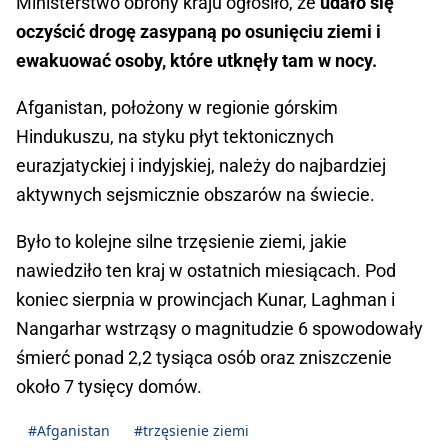
Ministerstwo obrony kraju ogłosiło, że
udało się
oczyścić drogę zasypaną po osunięciu ziemi i
ewakuować osoby, które utknęły tam w nocy.
Afganistan, położony w regionie górskim
Hindukuszu, na styku płyt tektonicznych
eurazjatyckiej i indyjskiej, należy do najbardziej
aktywnych sejsmicznie obszarów na świecie.
Było to kolejne silne trzęsienie ziemi, jakie
nawiedziło ten kraj w ostatnich miesiącach. Pod
koniec sierpnia w prowincjach Kunar, Laghman i
Nangarhar wstrząsy o magnitudzie 6 spowodowały
śmierć ponad 2,2 tysiąca osób oraz zniszczenie
około 7 tysięcy domów.
#Afganistan
#trzęsienie ziemi