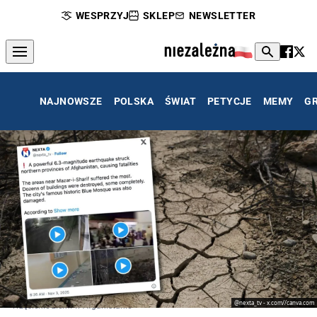
WESPRZYJ
SKLEP
NEWSLETTER
NAJNOWSZE
POLSKA
ŚWIAT
PETYCJE
MEMY
G
@nexta_tv - x.com//canva.com
Trzęsienie ziemi w Afganistanie